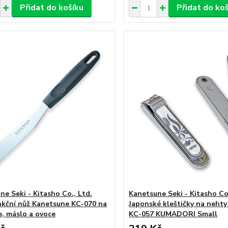
Přidat do košíku
Přidat do ko
ne Seki - Kitasho Co., Ltd.
Kanetsune Seki - Kitasho Co.
nkční nůž Kanetsune KC-070 na
Japonské kleštičky na neht
e, máslo a ovoce
KC-057 KUMADORI Small