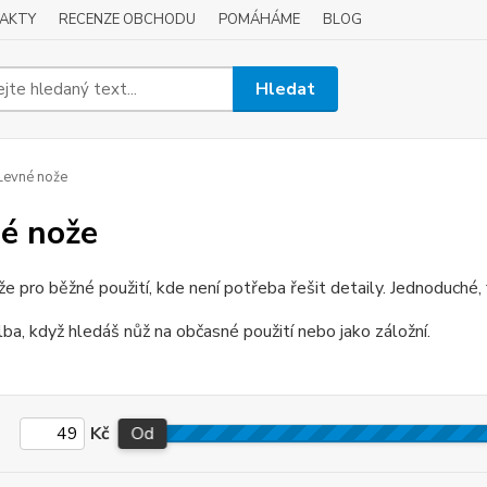
AKTY
RECENZE OBCHODU
POMÁHÁME
BLOG
Hledat
evné nože
é nože
e pro běžné použití, kde není potřeba řešit detaily. Jednoduché, 
ba, když hledáš nůž na občasné použití nebo jako záložní.
Kč
Od