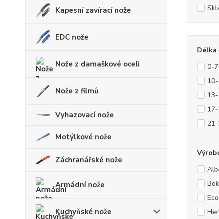
Skl
Kapesní zavírací nože
EDC nože
Délka 
Nože z damaškové oceli
0-7
10-
Nože z filmů
13-
17-
Vyhazovací nože
21-
Motýlkové nože
Výrob
Záchranářské nože
Alb
Bök
Armádní nože
Eco
Kuchyňské nože
Her