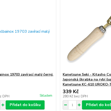
ainox 19703 zavírací malý černý.
Kanetsune Seki - Kitasho Co.
Japonská škrabka na rybí šu
Kanetsune KC-610 UROKO-T
339 Kč
Skladem
z DPH
280 Kč
bez DPH
Přidat do košíku
Přidat do ko