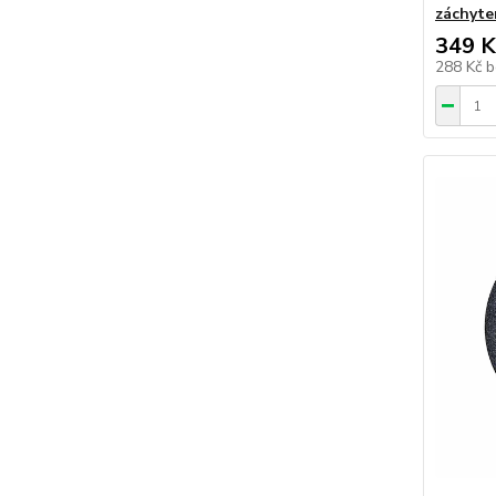
záchyte
349 K
288 Kč
b