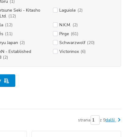
toru
(1)
tsune Seki - Kitasho
Laguiole
(2)
Ltd.
(12)
la
(12)
N.K.M.
(2)
és
(11)
Pirge
(61)
ryu Japan
(2)
Schwarzwolf
(20)
N - Established
Victorinox
(6)
8
(2)
y
strana
z 9
další