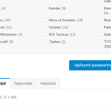
Sabi
(4)
Kandar
(9)
Kane
Co., 
ov
(30)
Mora of Sweden
(18)
Mue
nel
(41)
Ostatní
(14)
Pall
AM kitchen
(3)
RUI Tactical
(12)
Seki
craft
(6)
Taidea
(1)
TITA
191
Upřesnit parametr
ější
Nejlevnější
Nejdražší
1-72 z 585