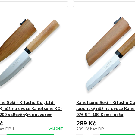
ne Seki - Kitasho Co., Ltd.
Kanetsune Seki - Kitasho Co.
ý nůž na ovoce Kanetsune KC-
Japonský nůž na ovoce Kane
200 s dřevěným pouzdrem
076 ST-100 Kama-gata
č
289 Kč
Skladem
ez DPH
239 Kč
bez DPH