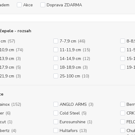
adem
Akce
Doprava ZDARMA
čepele - rozsah
 cm
(57)
7-7,9 cm
(46)
8-8,
10,9 cm
(74)
11-11,9 cm
(15)
11-
13,9 cm
(3)
14-14,9 cm
(12)
15-
17,9 cm
(5)
18-18,9 cm
(3)
19-
21,9 cm
(3)
25-100 cm
(10)
ce
ainox
(152)
ANGLO ARMS
(3)
Bern
er
(6)
Cold Steel
(5)
CRK
cut
(1)
Eurosunshine
(1)
FEL
bertz
(4)
Hultafors
(13)
Chuk