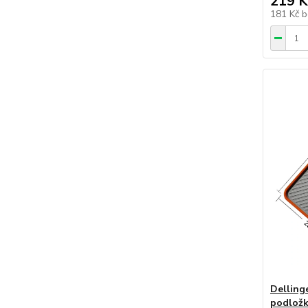
219 K
181 Kč
b
Delling
podložk