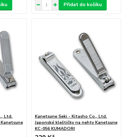
šíku
Přidat do košíku
, Ltd.
Kanetsune Seki - Kitasho Co., Ltd.
y Kanetsune
Japonské kleštičky na nehty Kanetsune
KC-056 KUMADORI