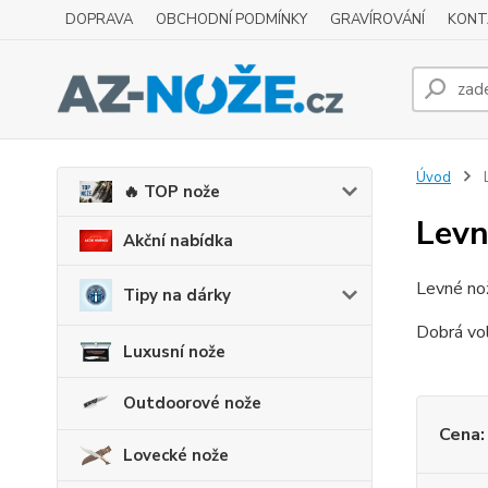
DOPRAVA
OBCHODNÍ PODMÍNKY
GRAVÍROVÁNÍ
KONT
Úvod
L
🔥 TOP nože
Levn
Akční nabídka
Levné nož
Tipy na dárky
Dobrá vol
Luxusní nože
Outdoorové nože
Cena:
Lovecké nože