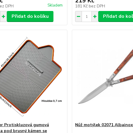
č
219 Kč
Skladem
ez DPH
181 Kč
bez DPH
Přidat do košíku
Přidat do ko
er Protiskluzová gumová
Nůž motýlek 02071 Albainox
a pod brusný kámen se