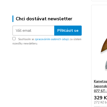
Chci dostávat newsletter
Přihlásit se
Souhlasím se
zpracováním osobních údajů
za účelem
rozesílky newsletteru.
Kanetsu
Japonsk
077 ST-
329 K
272 Kč
b