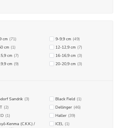
9 cm
(71)
9-9,9 cm
(49)
50 cm
(1)
12-12,9 cm
(7)
15,9 cm
(7)
16-16,9 cm
(3)
19,9 cm
(9)
20-20,9 cm
(3)
dorf Sandrik
(3)
Black Field
(1)
T
(2)
Dellinger
(46)
CO
(1)
Haller
(39)
yō‑Kenma (C.K.K.) /
ICEL
(1)