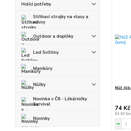
Holící potřeby
Střihací strojky na vlasy a
vousy
Outdoor a doplňky
Led Svítilny
Manikůry
Nůžky
Nůž Alb
Novinka v ČR - Lékárničky
Survival
74 Kč
61 Kč
be
Novinky