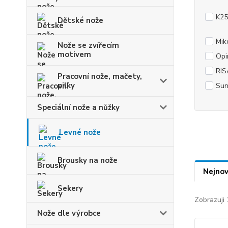
K25
Dětské nože
Mik
Nože se zvířecím
motivem
Opi
RIS
Pracovní nože, mačety,
pilky
Sun
Speciální nože a nůžky
Levné nože
Brousky na nože
Nejnov
Sekery
Zobrazuji 
Nože dle výrobce