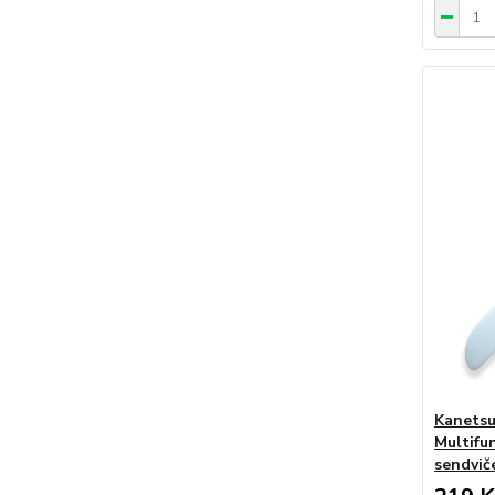
Kanetsu
Multifu
sendvič