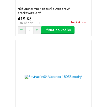
Nůž Opinel VRI 7 dětský outdoorový
oranžový/zelený
419 Kč
Není skladem
346 Kč
bez DPH
Přidat do košíku