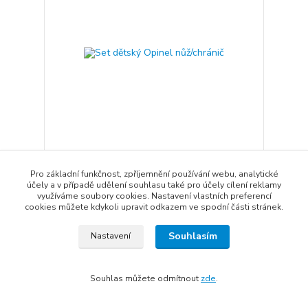
Set dětský Opinel nůž/chránič
Pro základní funkčnost, zpříjemnění používání webu, analytické
728 Kč
účely a v případě udělení souhlasu také pro účely cílení reklamy
Není skladem
602 Kč
bez DPH
využíváme soubory cookies. Nastavení vlastních preferencí
cookies můžete kdykoli upravit odkazem ve spodní části stránek.
Přidat do košíku
Souhlasím
Nastavení
Souhlas můžete odmítnout
zde
.