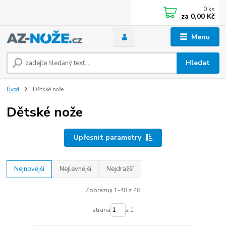
0
ks
za
0,00 Kč
Menu
Hledat
Úvod
Dětské nože
Dětské nože
Upřesnit parametry
Nejnovější
Nejlevnější
Nejdražší
Zobrazuji 1-48 z 48
strana
z 1