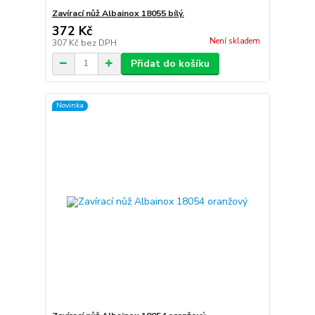
Zavírací nůž Albainox 18055 bílý.
372 Kč
Není skladem
307 Kč
bez DPH
Přidat do košíku
Novinka