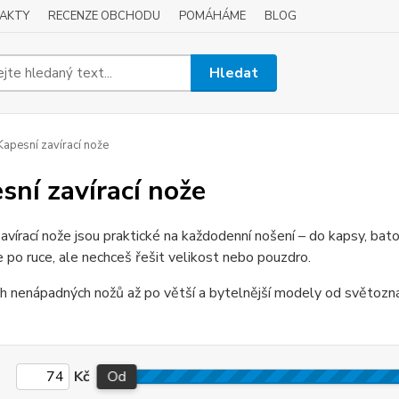
AKTY
RECENZE OBCHODU
POMÁHÁME
BLOG
Hledat
apesní zavírací nože
sní zavírací nože
avírací nože jsou praktické na každodenní nošení – do kapsy, bat
e po ruce, ale nechceš řešit velikost nebo pouzdro.
 nenápadných nožů až po větší a bytelnější modely od světoznám
Kč
Od