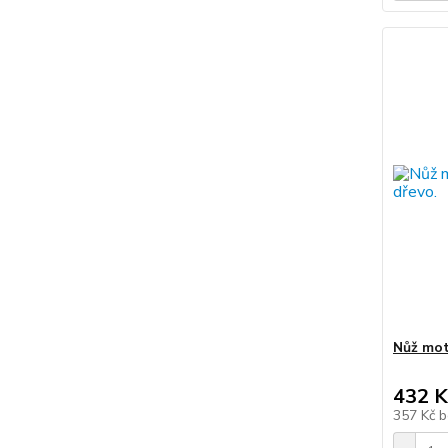
Nůž mot
432 K
357 Kč
b