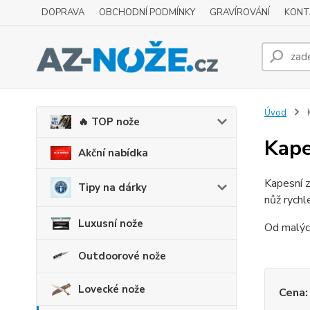
DOPRAVA
OBCHODNÍ PODMÍNKY
GRAVÍROVÁNÍ
KONT
Úvod
K
🔥 TOP nože
Kape
Akční nabídka
Kapesní z
Tipy na dárky
nůž rychl
Luxusní nože
Od malých
Outdoorové nože
Lovecké nože
Cena: