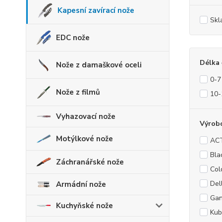
Kapesní zavírací nože
Skl
EDC nože
Délka 
Nože z damaškové oceli
0-7
Nože z filmů
10-
Vyhazovací nože
Výrob
Motýlkové nože
AC
Bla
Záchranářské nože
Col
Del
Armádní nože
Ga
Kuchyňské nože
Kub