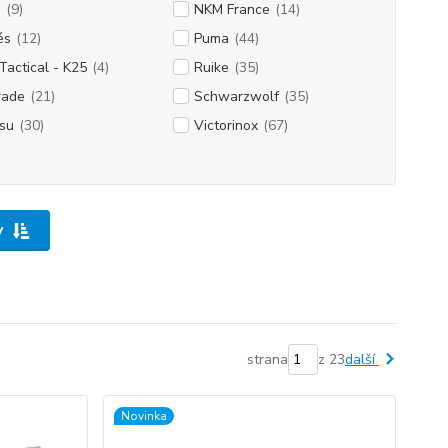
M
(9)
NKM France
(14)
és
(12)
Puma
(44)
Tactical - K25
(4)
Ruike
(35)
rade
(21)
Schwarzwolf
(35)
su
(30)
Victorinox
(67)
y
strana
z 23
další
Novinka