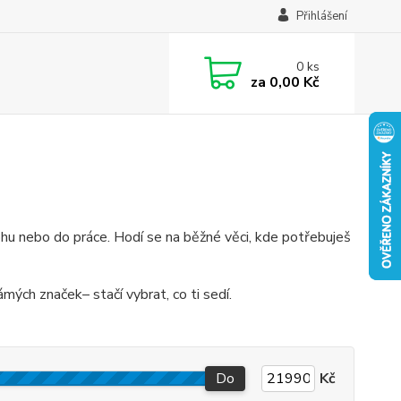
Přihlášení
0
ks
za
0,00 Kč
ohu nebo do práce. Hodí se na běžné věci, kde potřebuješ
ých značek– stačí vybrat, co ti sedí.
Do
Kč