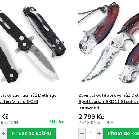
ářský zavírací nůž Dellinger
Zavírací outdoorový nůž Del
orten Vincid DC53
Spett Japan SKD11 Steel s r
Ironwood
 Kč
2 799 Kč
Skladem
č
bez DPH
2 313 Kč
bez DPH
Přidat do košíku
Přidat do ko