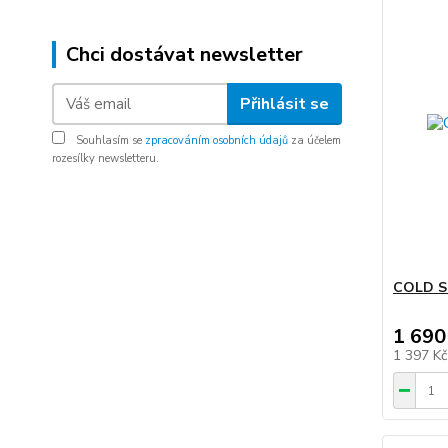
Chci dostávat newsletter
Přihlásit se
Souhlasím se
zpracováním osobních údajů
za účelem
rozesílky newsletteru.
COLD S
1 690
1 397 K