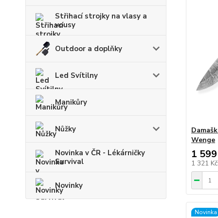
Střihací strojky na vlasy a
vousy
Outdoor a doplňky
Led Svítilny
Manikůry
Nůžky
Damaško
Wenge
1 599
Novinka v ČR - Lékárničky
Survival
1 321 K
Novinky
Novinka