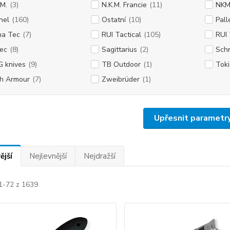
.M.
(3)
N.K.M. Francie
(11)
NK
nel
(160)
Ostatní
(10)
Pall
a Tec
(7)
RUI Tactical
(105)
RUI 
ec
(8)
Sagittarius
(2)
Sch
 knives
(9)
TB Outdoor
(1)
Toki
h Armour
(7)
Zweibrüder
(1)
Upřesnit parametr
ější
Nejlevnější
Nejdražší
 1-72 z 1639