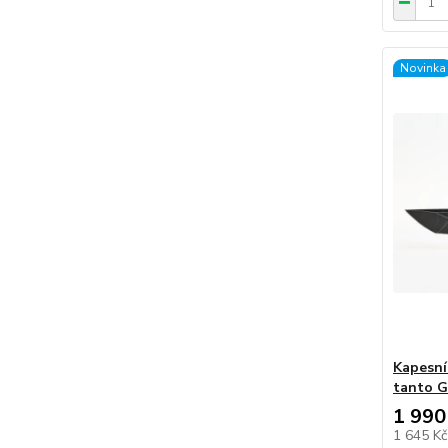
Novinka
Kapesní 
tanto G
1 990
1 645 K