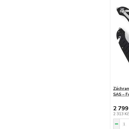
Záchran
SAS – F
2 799
2 313 K