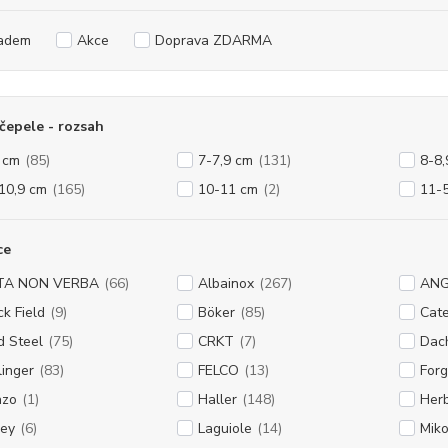
adem
Akce
Doprava ZDARMA
čepele - rozsah
 cm
(85)
7-7,9 cm
(131)
8-8,
10,9 cm
(165)
10-11 cm
(2)
11-
ce
TA NON VERBA
(66)
Albainox
(267)
ANG
ck Field
(9)
Böker
(85)
Cate
d Steel
(75)
CRKT
(7)
Dach
linger
(83)
FELCO
(13)
Forg
nzo
(1)
Haller
(148)
Herb
ey
(6)
Laguiole
(14)
Mik