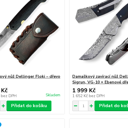
vý nůž Dellinger Floki – dřevo
Damaškový zavírací nůž Dell
Sigrun, VG-10 + Ebenové dř
 Kč
1 999 Kč
Skladem
č
bez DPH
1 652 Kč
bez DPH
Přidat do košíku
Přidat do ko