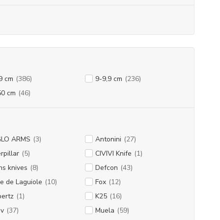
9 cm
(386)
9-9,9 cm
(236)
50 cm
(46)
LO ARMS
(3)
Antonini
(27)
rpillar
(5)
CIVIVI Knife
(1)
s knives
(8)
Defcon
(43)
e de Laguiole
(10)
Fox
(12)
ertz
(1)
K25
(16)
ov
(37)
Muela
(59)