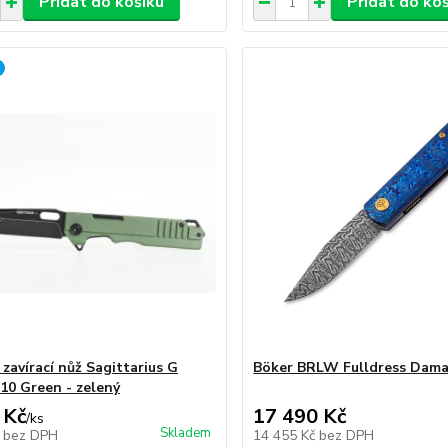
Přidat do košíku
Přidat do ko
zavírací nůž Sagittarius G
Böker BRLW Fulldress Dama
10 Green - zelený
 Kč
17 490 Kč
/
ks
Skladem
č
bez DPH
14 455 Kč
bez DPH