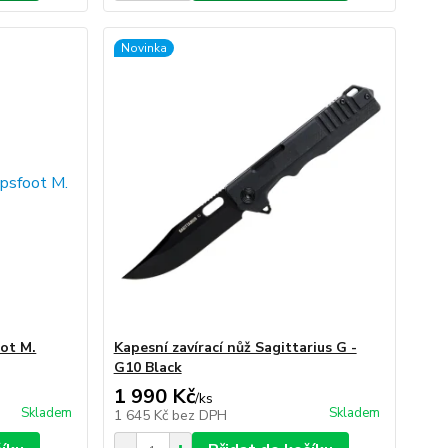
Novinka
oot M.
Kapesní zavírací nůž Sagittarius G -
G10 Black
1 990 Kč
/
ks
Skladem
Skladem
1 645 Kč
bez DPH