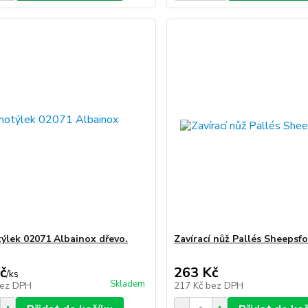
ýlek 02071 Albainox dřevo.
Zavírací nůž Pallés Sheepsf
č
263 Kč
/
ks
Skladem
ez DPH
217 Kč
bez DPH