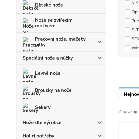
N.K
Dětské nože
Opi
Nože se zvířecím
Pum
motivem
S-T
SOG
Pracovní nože, mačety,
pilky
Wit
Speciální nože a nůžky
Levné nože
Brousky na nože
Nejnov
Sekery
Zobrazuji
Nože dle výrobce
Holící potřeby