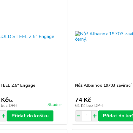
TEEL 2.5" Engage
Nůž Albainox 19703 zavírací 
 Kč
74 Kč
/
ks
Skladem
č
bez DPH
61 Kč
bez DPH
Přidat do košíku
Přidat do ko