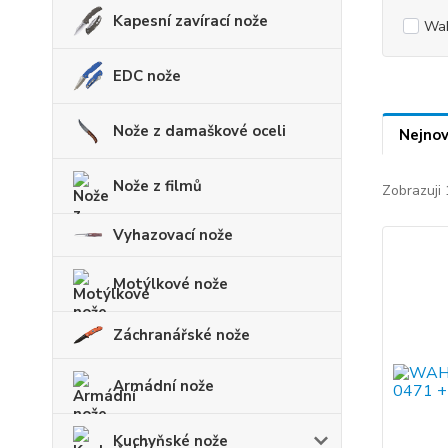
Kapesní zavírací nože
Wa
EDC nože
Nože z damaškové oceli
Nejnov
Nože z filmů
Zobrazuji 
Vyhazovací nože
Motýlkové nože
Záchranářské nože
Armádní nože
Kuchyňské nože