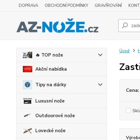
DOPRAVA
OBCHODNÍ PODMÍNKY
GRAVÍROVÁNÍ
KONT
Úvod
H
🔥 TOP nože
Zast
Akční nabídka
Tipy na dárky
Cena:
Luxusní nože
Skl
Outdoorové nože
Lovecké nože
Výrob