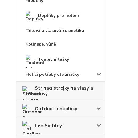
Hřebeny
Doplňky pro holení
Tělová a vlasová kosmetika
Kolínské, vůně
Toaletní tašky
Holící potřeby dle značky
Střihací strojky na vlasy a
vousy
Outdoor a doplňky
Led Svítilny