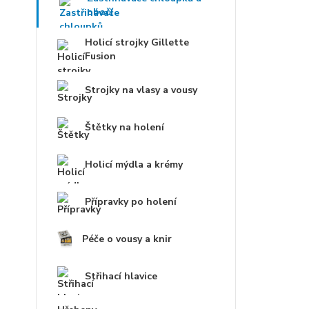
obočí
Holicí strojky Gillette
Fusion
Strojky na vlasy a vousy
Štětky na holení
Holicí mýdla a krémy
Přípravky po holení
Péče o vousy a knir
Střihací hlavice