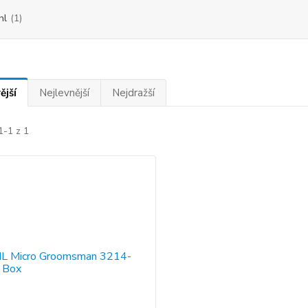
hl
(1)
ější
Nejlevnější
Nejdražší
1-1 z 1