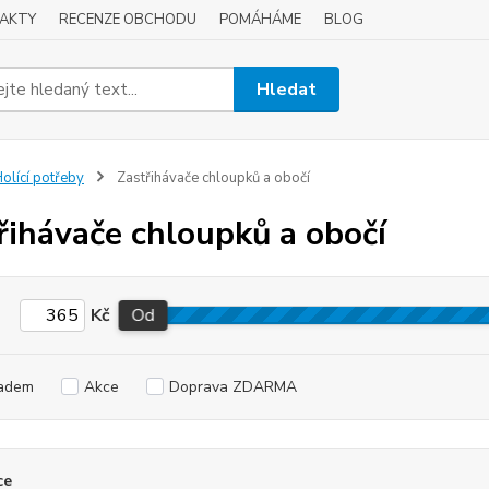
AKTY
RECENZE OBCHODU
POMÁHÁME
BLOG
Hledat
olící potřeby
Zastřihávače chloupků a obočí
řihávače chloupků a obočí
Kč
Od
adem
Akce
Doprava ZDARMA
ce