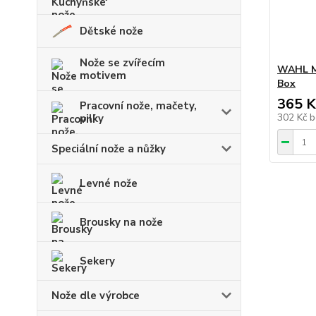
Dětské nože
Nože se zvířecím
WAHL M
motivem
Box
365 K
Pracovní nože, mačety,
302 Kč
b
pilky
Speciální nože a nůžky
Levné nože
Brousky na nože
Sekery
Nože dle výrobce