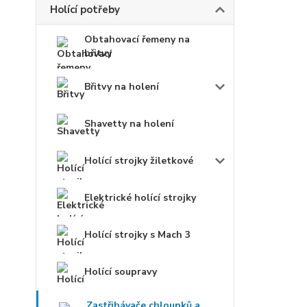
Holící potřeby
Obtahovací řemeny na
břitvy
Břitvy na holení
Shavetty na holení
Holící strojky žiletkové
Elektrické holící strojky
Holící strojky s Mach 3
Holící soupravy
Zastřihávače chloupků a