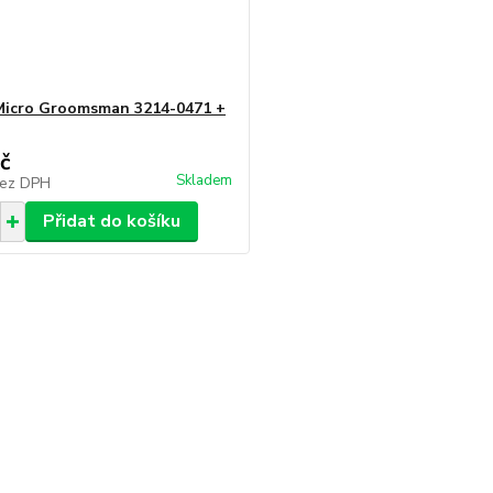
icro Groomsman 3214-0471 +
č
Skladem
ez DPH
Přidat do košíku