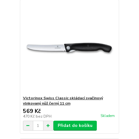
Victorinox Swiss Classic skládací svačinový
vlnkovaný nůž černý 11 cm
569 Kč
Skladem
470 Kč
bez DPH
Přidat do košíku