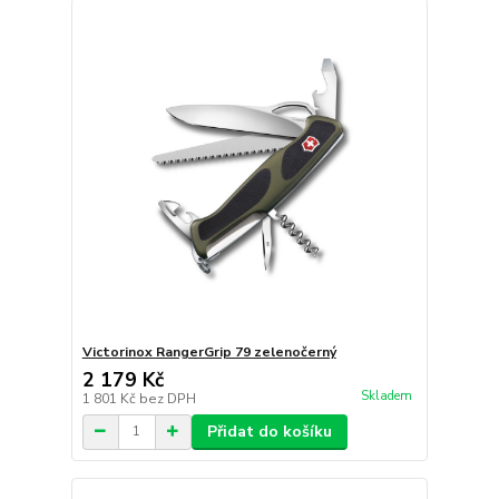
Victorinox RangerGrip 79 zelenočerný
2 179 Kč
Skladem
1 801 Kč
bez DPH
Přidat do košíku