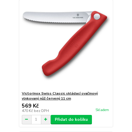
Victorinox Swiss Classic skládací svačinový
vlnkovaný nůž červený 11 cm
569 Kč
Skladem
470 Kč
bez DPH
Přidat do košíku