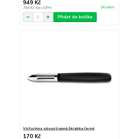
949 Kč
Skladem
784 Kč
bez DPH
Přidat do košíku
Victorinox oboustranná škrabka černá
170 Kč