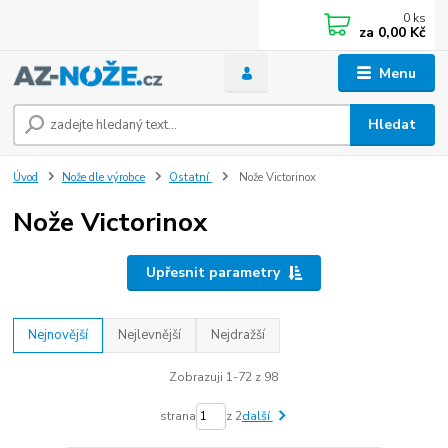
0
ks
za
0,00 Kč
Menu
Hledat
Úvod
Nože dle výrobce
Ostatní
Nože Victorinox
Nože Victorinox
Upřesnit parametry
Nejnovější
Nejlevnější
Nejdražší
Zobrazuji 1-72 z 98
strana
z 2
další