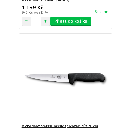
Victorinox Climber červený
1 139 Kč
Skladem
941 Kč
bez DPH
Přidat do košíku
Victorinox SwissClassic špikovací nůž 20 cm