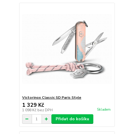
Victorinox Classic SD Paris Style
1 329 Kč
Skladem
1 098 Kč
bez DPH
Přidat do košíku