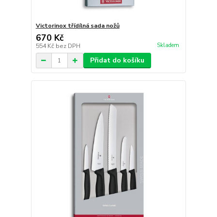
Victorinox třídílná sada nožů
670 Kč
Skladem
554 Kč
bez DPH
Přidat do košíku