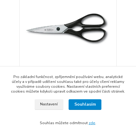
Pro základní funkčnost, zpříjemnění používání webu, analytické
Victorinox univerzální nůžky pro domácnost
účely a v případě udělení souhlasu také pro účely cílení reklamy
665 Kč
využíváme soubory cookies. Nastavení vlastních preferencí
Skladem
550 Kč
bez DPH
cookies můžete kdykoli upravit odkazem ve spodní části stránek.
Přidat do košíku
Souhlasím
Nastavení
Souhlas můžete odmítnout
zde
.