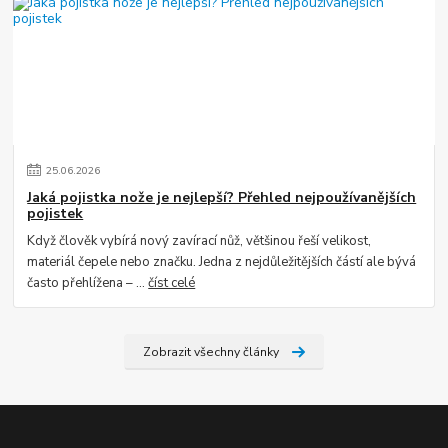
25
.
06
.
2026
Jaká pojistka nože je nejlepší? Přehled nejpoužívanějších
pojistek
Když člověk vybírá nový zavírací nůž, většinou řeší velikost,
materiál čepele nebo značku. Jedna z nejdůležitějších částí ale bývá
často přehlížena – ...
číst celé
Zobrazit všechny články