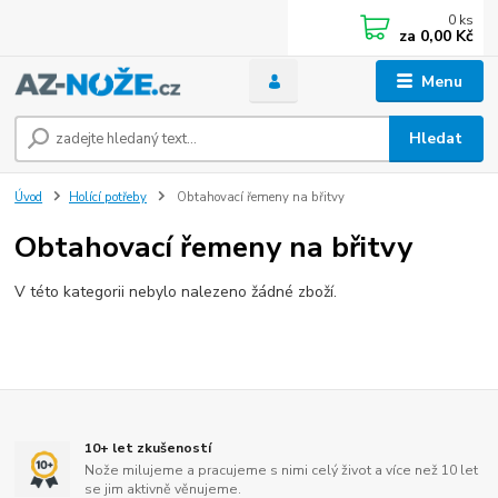
0
ks
za
0,00 Kč
Menu
Hledat
Úvod
Holící potřeby
Obtahovací řemeny na břitvy
Obtahovací řemeny na břitvy
V této kategorii nebylo nalezeno žádné zboží.
10+ let zkušeností
Nože milujeme a pracujeme s nimi celý život a více než 10 let
se jim aktivně věnujeme.