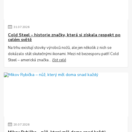
31
.
07
.
2026
Cold Steel – historie značky, která si získala respekt po
celém světě
Na trhu existují stovky výrobců nožů, ale jen několik z nich se
dokázalo stát skutečnými ikonami. Mezi ně bezesporu patří Cold
Steel – americká značka...
číst celé
20
.
07
.
2026