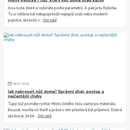
Mikov Rybička – nůž, který měl doma snad každý
Jsou nože, které si vybíráte podle parametrů. A pak je tu Rybička.
Tu si většina lidí nekupuje kvůli nejlepší oceli nebo moderní
pojistce, ale kvůli v...
číst celé
08
.
07
.
2026
Jak nabrousit nůž doma? Správný úhel, postup a
nejčastější chyby
Tupý nůž poznáte rychle. Místo čistého řezu začne po materiálu
klouzat, musíte víc tlačit a práce s ním přestává být příjemná. Dobrá
zpráva je, že bě...
číst celé