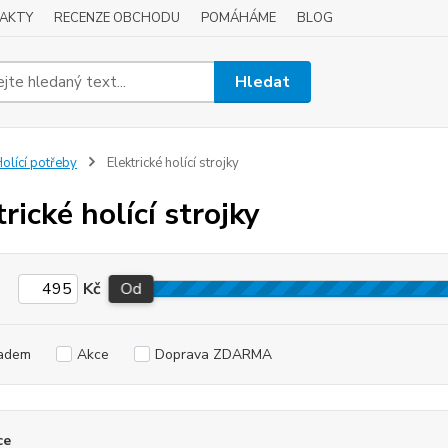
AKTY
RECENZE OBCHODU
POMÁHÁME
BLOG
Hledat
olící potřeby
Elektrické holící strojky
rické holící strojky
Kč
Od
adem
Akce
Doprava ZDARMA
ce