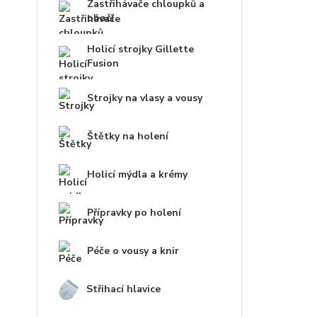
Zastřihávače chloupků a
obočí
Holicí strojky Gillette
Fusion
Strojky na vlasy a vousy
Štětky na holení
Holicí mýdla a krémy
Přípravky po holení
Péče o vousy a knir
Střihací hlavice