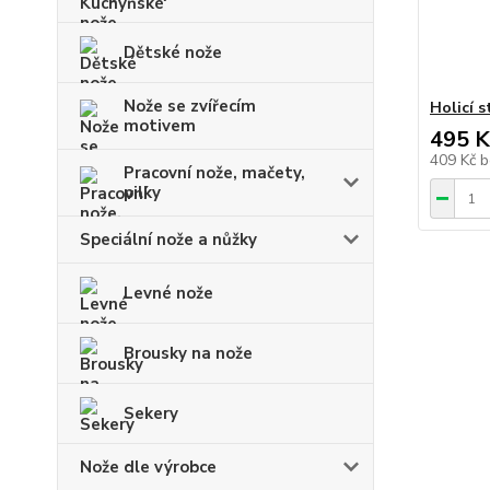
Dětské nože
Nože se zvířecím
Holicí 
motivem
495 K
409 Kč
b
Pracovní nože, mačety,
pilky
Speciální nože a nůžky
Levné nože
Brousky na nože
Sekery
Nože dle výrobce