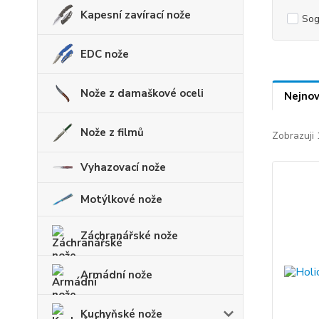
Kapesní zavírací nože
So
EDC nože
Nože z damaškové oceli
Nejnov
Nože z filmů
Zobrazuji 
Vyhazovací nože
Motýlkové nože
Záchranářské nože
Armádní nože
Kuchyňské nože