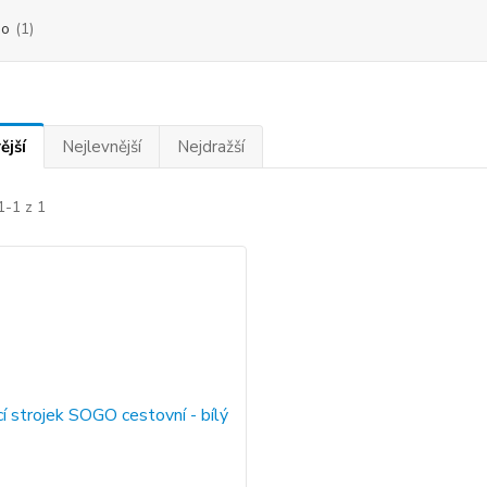
go
(1)
ější
Nejlevnější
Nejdražší
1-1 z 1