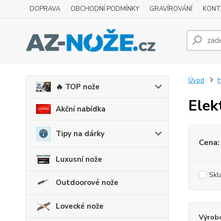
DOPRAVA
OBCHODNÍ PODMÍNKY
GRAVÍROVÁNÍ
KONT
Úvod
H
🔥 TOP nože
Elekt
Akční nabídka
Tipy na dárky
Cena:
Luxusní nože
Skl
Outdoorové nože
Lovecké nože
Výrob