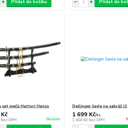
Přidat do košíku
Přidat do ko
set mečů Hattori Hanzo
Dellinger šavle na sabráž J2
 Kč
1 699 Kč
/
ks
Skladem
N
č
bez DPH
1 404 Kč
bez DPH