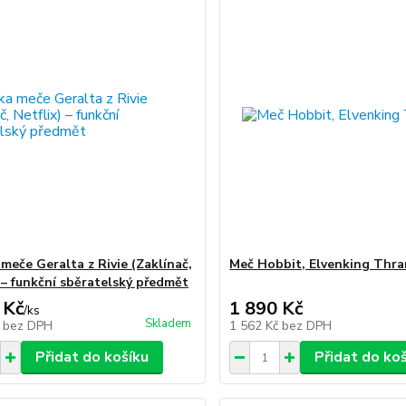
meče Geralta z Rivie (Zaklínač,
Meč Hobbit, Elvenking Thra
) – funkční sběratelský předmět
 Kč
1 890 Kč
/
ks
Skladem
č
bez DPH
1 562 Kč
bez DPH
Přidat do košíku
Přidat do ko