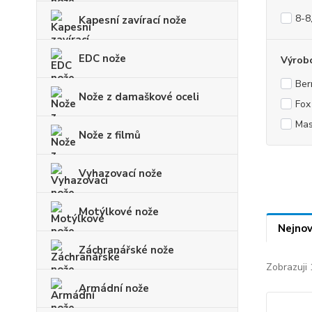
8-8
Kapesní zavírací nože
EDC nože
Výrob
Ber
Nože z damaškové oceli
Fox
Mas
Nože z filmů
Vyhazovací nože
Motýlkové nože
Nejnov
Záchranářské nože
Zobrazuji 
Armádní nože