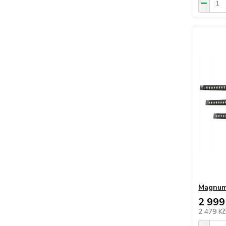
Magnum 
2 999
2 479 K