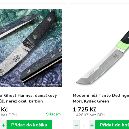
er Ghost Hannya, damaškový
Moderní nůž Tanto Delling
ůž, nerez ocel, karbon
Mori, Kydex Green
 Kč
1 725 Kč
Skladem
č
bez DPH
1 426 Kč
bez DPH
Přidat do košíku
Přidat do ko