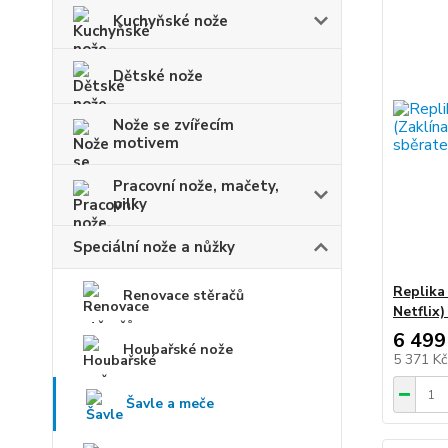
Kuchyňské nože
Dětské nože
Nože se zvířecím
motivem
Pracovní nože, mačety,
pilky
Speciální nože a nůžky
Replika 
Renovace stěračů
Netflix
6 499
Houbařské nože
5 371 K
Šavle a meče