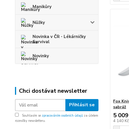
Manikůry
Nůžky
Novinka v ČR - Lékárničky
Survival
Novinky
Chci dostávat newsletter
Fox Kni
Přihlásit se
sabráž
5 009
Souhlasím se
zpracováním osobních údajů
za účelem
4 140 K
rozesílky newsletteru.