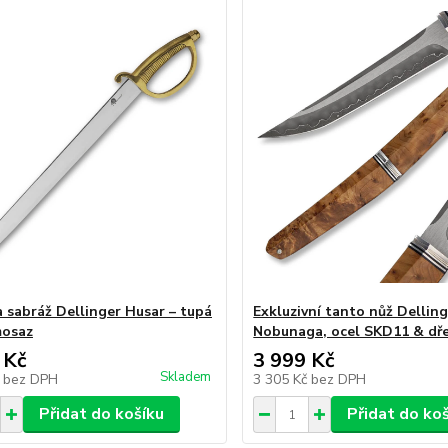
a sabráž Dellinger Husar – tupá
Exkluzivní tanto nůž Dellin
mosaz
Nobunaga, ocel SKD11 & dř
 Kč
3 999 Kč
Skladem
č
bez DPH
3 305 Kč
bez DPH
Přidat do košíku
Přidat do ko