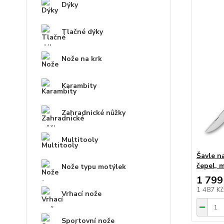
Dýky
Tlačné dýky
Nože na krk
Karambity
Zahradnické nůžky
Multitooly
Šavle n
čepel, 
Nože typu motýlek
1 799
1 487 K
Vrhací nože
Sportovní nože