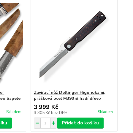
ger
Zavírací nůž Dellinger Higonokami,
evo Sapele
prášková ocel M390 & hadí dřevo
3 999 Kč
Skladem
Skladem
3 305 Kč
bez DPH
šíku
Přidat do košíku