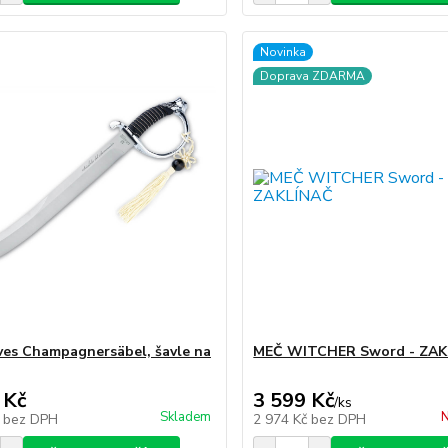
Novinka
Doprava ZDARMA
ves Champagnersäbel, šavle na
MEČ WITCHER Sword - ZAK
 Kč
3 599 Kč
/
ks
Skladem
N
č
bez DPH
2 974 Kč
bez DPH