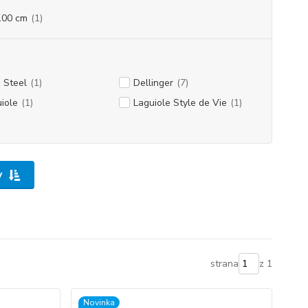
100 cm
(1)
 Steel
(1)
Dellinger
(7)
iole
(1)
Laguiole Style de Vie
(1)
y
strana
z 1
Novinka