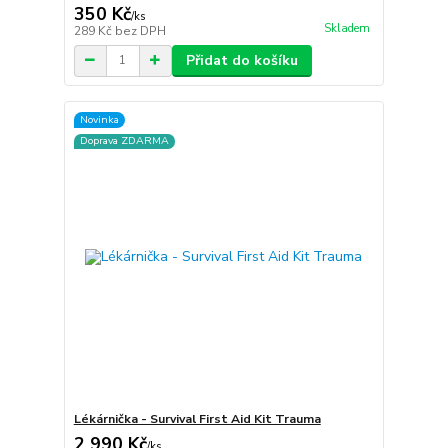
350 Kč
/
ks
Skladem
289 Kč
bez DPH
Přidat do košíku
Novinka
Doprava ZDARMA
Lékárnička - Survival First Aid Kit Trauma
2 990 Kč
/
ks