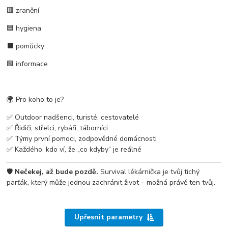
🟥 zranění
🟦 hygiena
⬛ pomůcky
🟩 informace
🌍 Pro koho to je?
✅ Outdoor nadšenci, turisté, cestovatelé
✅ Řidiči, střelci, rybáři, táborníci
✅ Týmy první pomoci, zodpovědné domácnosti
✅ Každého, kdo ví, že „co kdyby“ je reálné
🛡️
Nečekej, až bude pozdě.
Survival lékárnička je tvůj tichý
parťák, který může jednou zachránit život – možná právě ten tvůj.
Upřesnit parametry