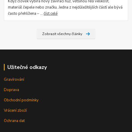
Když člověk vybírá nový zavírací nůž, většinou řeší velikost,
materiál čepele nebo značku. Jedna z nejdůležitějších částí ale bývá
často přehlížena – ...
číst celé
Zobrazit všechny články
Užitečné odkazy
Gravírování
Doprava
Obchodní podmínky
Vrácení zboží
Ochrana dat