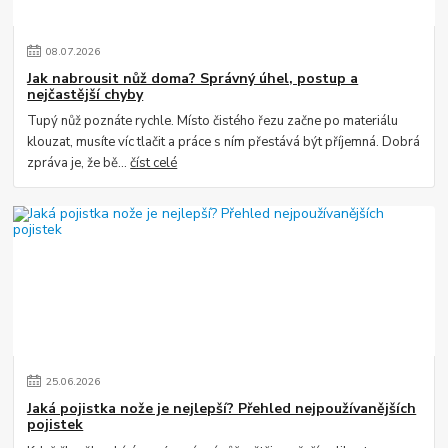
08
.
07
.
2026
Jak nabrousit nůž doma? Správný úhel, postup a
nejčastější chyby
Tupý nůž poznáte rychle. Místo čistého řezu začne po materiálu
klouzat, musíte víc tlačit a práce s ním přestává být příjemná. Dobrá
zpráva je, že bě...
číst celé
25
.
06
.
2026
Jaká pojistka nože je nejlepší? Přehled nejpoužívanějších
pojistek