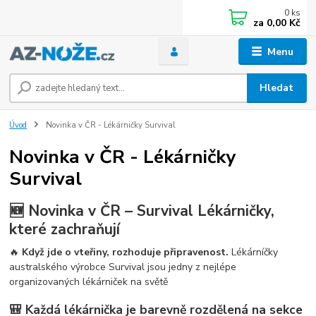
0
ks
za
0,00 Kč
Menu
Hledat
Úvod
Novinka v ČR - Lékárničky Survival
Novinka v ČR - Lékárničky
Survival
🆕 Novinka v ČR – Survival Lékárničky,
které zachraňují
🔥
Když jde o vteřiny, rozhoduje připravenost.
Lékárníčky
australského výrobce Survival jsou jedny z nejlépe
organizovaných lékárniček na světě
🎒 Každá lékárnička je barevně rozdělená na sekce