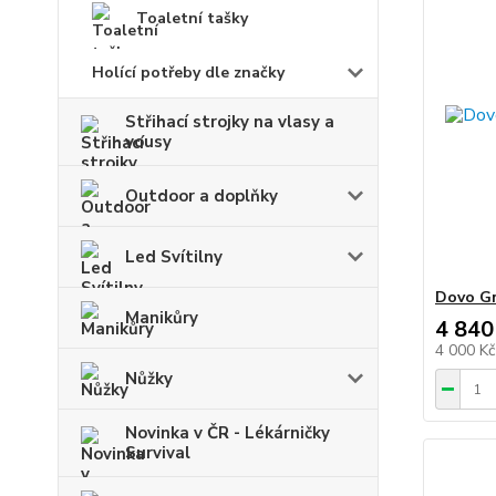
Toaletní tašky
Holící potřeby dle značky
Střihací strojky na vlasy a
vousy
Outdoor a doplňky
Led Svítilny
Dovo Gr
Manikůry
4 840
4 000 K
Nůžky
Novinka v ČR - Lékárničky
Survival