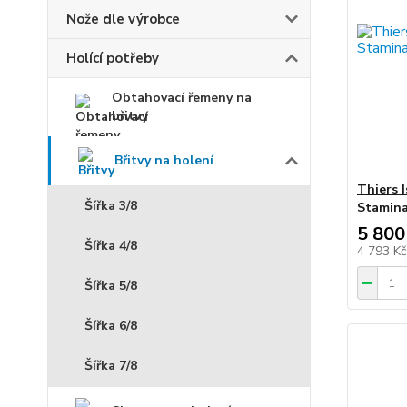
Nože dle výrobce
Holící potřeby
Obtahovací řemeny na
břitvy
Břitvy na holení
Thiers 
Šířka 3/8
Stamin
5 800
Šířka 4/8
4 793 K
Šířka 5/8
Šířka 6/8
Šířka 7/8