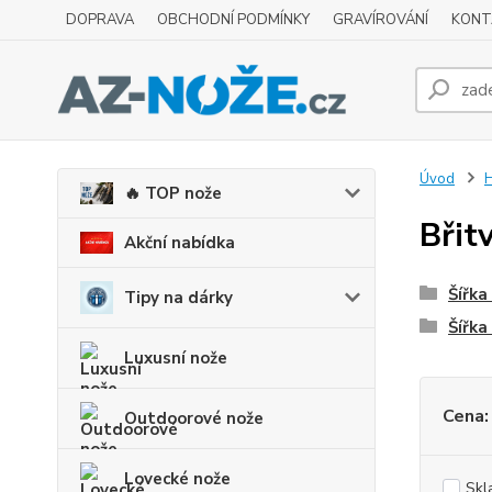
DOPRAVA
OBCHODNÍ PODMÍNKY
GRAVÍROVÁNÍ
KONT
Úvod
H
🔥 TOP nože
Břit
Akční nabídka
Šířka
Tipy na dárky
Šířka
Luxusní nože
Cena:
Outdoorové nože
Lovecké nože
Skl