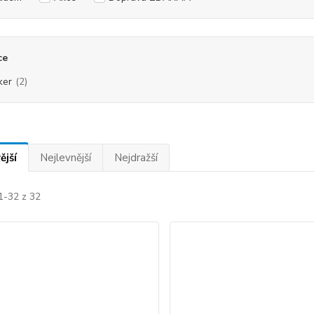
ce
ker
(2)
ější
Nejlevnější
Nejdražší
1-32 z 32