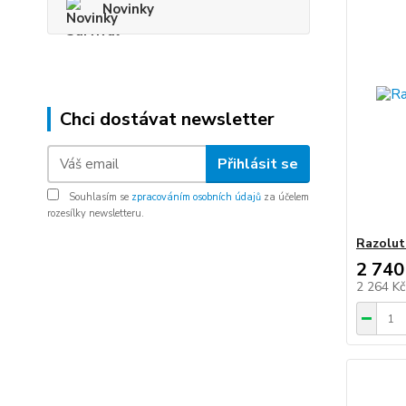
Novinky
Chci dostávat newsletter
Přihlásit se
Souhlasím se
zpracováním osobních údajů
za účelem
rozesílky newsletteru.
Razolut
2 740
2 264 K