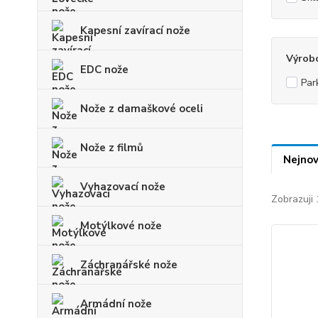
Kapesní zavírací nože
Výrob
EDC nože
Par
Nože z damaškové oceli
Nože z filmů
Nejnov
Vyhazovací nože
Zobrazuji 
Motýlkové nože
Záchranářské nože
Armádní nože