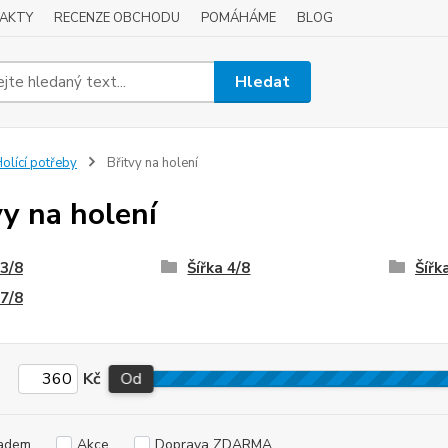
AKTY
RECENZE OBCHODU
POMÁHÁME
BLOG
Hledat
olící potřeby
Břitvy na holení
vy na holení
 3/8
Šířka 4/8
Šířk
 7/8
Kč
Od
adem
Akce
Doprava ZDARMA