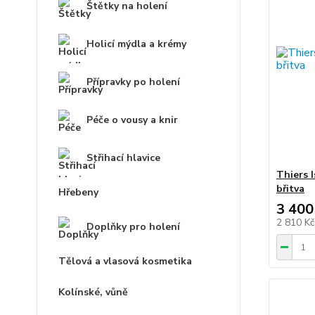
Štětky na holení
Holicí mýdla a krémy
Přípravky po holení
Péče o vousy a knir
Střihací hlavice
Thiers 
břitva
Hřebeny
3 400
2 810 K
Doplňky pro holení
Tělová a vlasová kosmetika
Kolínské, vůně