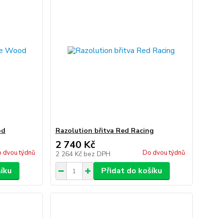
od
Razolution břitva Red Racing
2 740 Kč
 dvou týdnů
Do dvou týdnů
2 264 Kč
bez DPH
šíku
Přidat do košíku