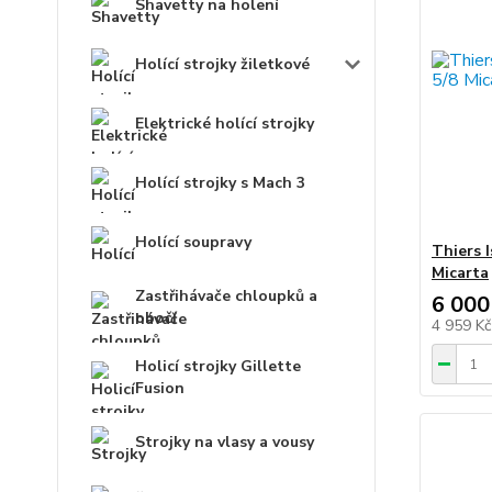
Shavetty na holení
Holící strojky žiletkové
Elektrické holící strojky
Holící strojky s Mach 3
Holící soupravy
Thiers 
Micarta
Zastřihávače chloupků a
6 000
obočí
4 959 K
Holicí strojky Gillette
Fusion
Strojky na vlasy a vousy