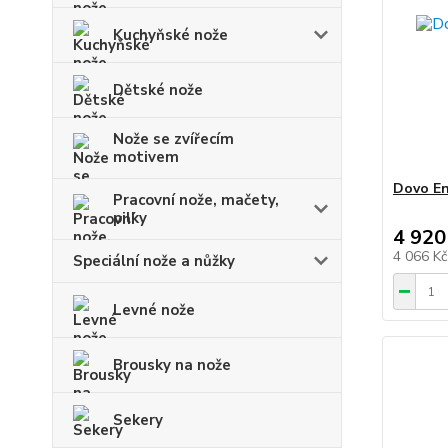
Kuchyňské nože
Dětské nože
Nože se zvířecím
motivem
Dovo En
Pracovní nože, mačety,
pilky
4 920
4 066 K
Speciální nože a nůžky
Levné nože
Brousky na nože
Sekery