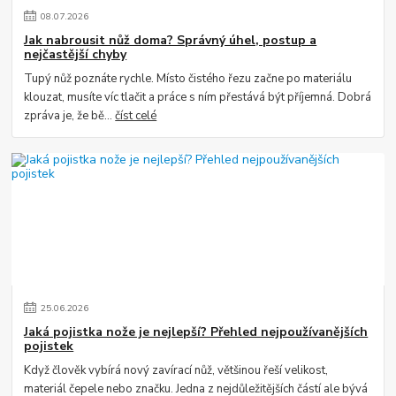
08
.
07
.
2026
Jak nabrousit nůž doma? Správný úhel, postup a
nejčastější chyby
Tupý nůž poznáte rychle. Místo čistého řezu začne po materiálu
klouzat, musíte víc tlačit a práce s ním přestává být příjemná. Dobrá
zpráva je, že bě...
číst celé
25
.
06
.
2026
Jaká pojistka nože je nejlepší? Přehled nejpoužívanějších
pojistek
Když člověk vybírá nový zavírací nůž, většinou řeší velikost,
materiál čepele nebo značku. Jedna z nejdůležitějších částí ale bývá