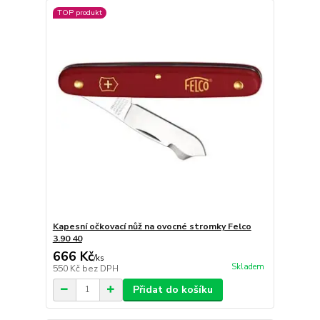
TOP produkt
Kapesní očkovací nůž na ovocné stromky Felco
3.90 40
666 Kč
/
ks
Skladem
550 Kč
bez DPH
Přidat do košíku