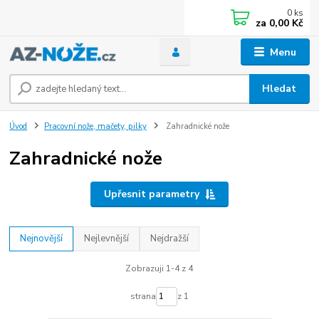
0
ks
za
0,00 Kč
Menu
Hledat
Úvod
Pracovní nože, mačety, pilky
Zahradnické nože
Zahradnické nože
Upřesnit parametry
Nejnovější
Nejlevnější
Nejdražší
Zobrazuji 1-4 z 4
strana
z 1