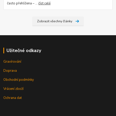
často přehlížena – ...
číst celé
Zobrazit všechny články
Užitečné odkazy
Gravírování
Doprava
Obchodní podmínky
Vrácení zboží
Ochrana dat