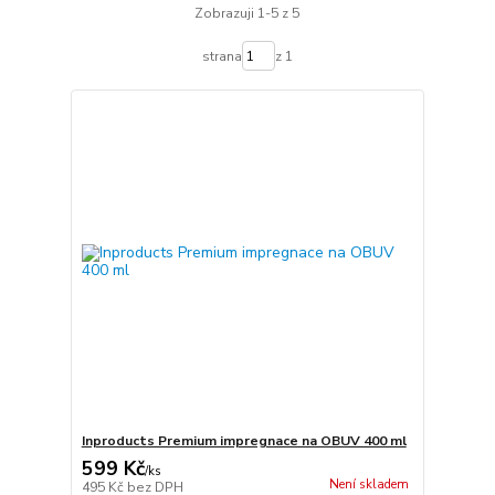
Zobrazuji 1-5 z 5
strana
z 1
Inproducts Premium impregnace na OBUV 400 ml
599 Kč
/
ks
Není skladem
495 Kč
bez DPH