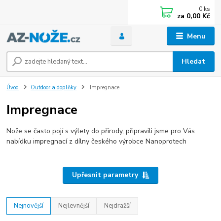
0
ks
za
0,00 Kč
Menu
Hledat
Úvod
Outdoor a doplňky
Impregnace
Impregnace
Nože se často pojí s výlety do přírody, připravili jsme pro Vás
nabídku impregnací z dílny českého výrobce Nanoprotech
Upřesnit parametry
Nejnovější
Nejlevnější
Nejdražší