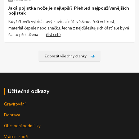
Jaká pojistka nože je nejlepší? Přehled nejpoužívanějších
pojistek
Když člověk vybírá nový zavírací nůž, většinou řeší velikost,
materiál čepele nebo značku. Jedna z nejdůležitějších částí ale bývá
často přehlížena – ...
číst celé
Zobrazit všechny články
Užitečné odkazy
Gravírování
Doprava
Obchodní podmínky
Vrácení zboží