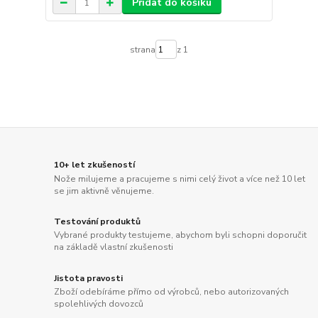
Přidat do košíku
strana
z 1
10+ let zkušeností
Nože milujeme a pracujeme s nimi celý život a více než 10 let
se jim aktivně věnujeme.
Testování produktů
Vybrané produkty testujeme, abychom byli schopni doporučit
na základě vlastní zkušenosti
Jistota pravosti
Zboží odebíráme přímo od výrobců, nebo autorizovaných
spolehlivých dovozců