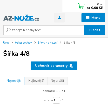
0
ks
za
0,00 Kč
Menu
Hledat
Úvod
Holící potřeby
Břitvy na holení
Šířka 4/8
Šířka 4/8
Upřesnit parametry
Nejnovější
Nejlevnější
Nejdražší
Zobrazuji 1-1 z 1
strana
z 1