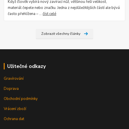
Když člověk vybírá nový zavírací nůž, většinou řeší velikost,
materiál čepele nebo značku. Jedna z nejdůležitějších částí ale bývá
často přehlížena – ...
číst celé
Zobrazit všechny články
Užitečné odkazy
Gravírování
Doprava
Obchodní podmínky
Vrácení zboží
Ochrana dat