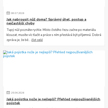
08
.
07
.
2026
Jak nabrousit nůž doma? Správný úhel, postup a
nejčastější chyby
Tupý nůž poznáte rychle. Místo čistého řezu začne po materiálu
klouzat, musíte víc tlačit a práce s ním přestává být příjemná. Dobrá
zpráva je, že bě...
číst celé
25
.
06
.
2026
Jaká pojistka nože je nejlepší? Přehled nejpoužívanějších
pojistek