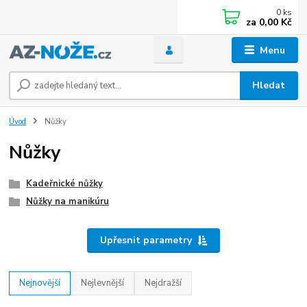
0
ks
za
0,00 Kč
Menu
Hledat
Úvod
Nůžky
Nůžky
Kadeřnické nůžky
Nůžky na manikúru
Upřesnit parametry
Nejnovější
Nejlevnější
Nejdražší