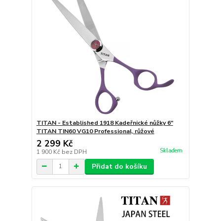
TITAN - Established 1918 Kadeřnické nůžky 6"
TITAN TIN60 VG10 Professional, růžové
2 299 Kč
Skladem
1 900 Kč
bez DPH
Přidat do košíku