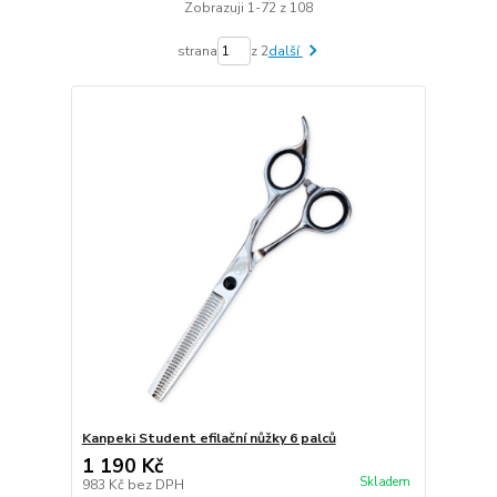
Zobrazuji 1-72 z 108
strana
z 2
další
Kanpeki Student efilační nůžky 6 palců
1 190 Kč
Skladem
983 Kč
bez DPH