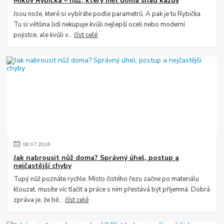
Mikov Rybička – nůž, který měl doma snad každý
Jsou nože, které si vybíráte podle parametrů. A pak je tu Rybička.
Tu si většina lidí nekupuje kvůli nejlepší oceli nebo moderní
pojistce, ale kvůli v...
číst celé
08
.
07
.
2026
Jak nabrousit nůž doma? Správný úhel, postup a
nejčastější chyby
Tupý nůž poznáte rychle. Místo čistého řezu začne po materiálu
klouzat, musíte víc tlačit a práce s ním přestává být příjemná. Dobrá
zpráva je, že bě...
číst celé