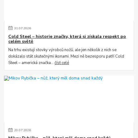
31
.
07
.
2026
Cold Steel – historie značky, která si získala respekt po
celém světě
Na trhu existují stovky výrobců nožů, ale jen několik z nich se
dokázalo stát skutečnými ikonami. Mezi ně bezesporu patří Cold
Steel – americká značka...
číst celé
20
.
07
.
2026