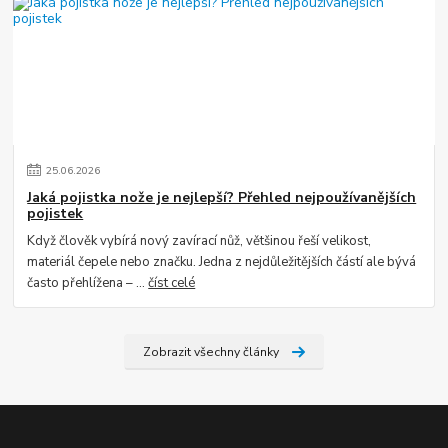
25
.
06
.
2026
Jaká pojistka nože je nejlepší? Přehled nejpoužívanějších
pojistek
Když člověk vybírá nový zavírací nůž, většinou řeší velikost,
materiál čepele nebo značku. Jedna z nejdůležitějších částí ale bývá
často přehlížena – ...
číst celé
Zobrazit všechny články