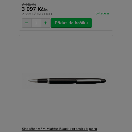
3 441 Kč
3 097 Kč
/
ks
Skladem
2 559 Kč
bez DPH
Přidat do košíku
Sheaffer VFM Matte Black keramické pero