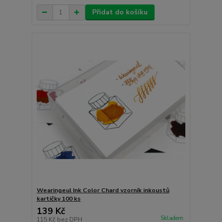
Přidat do košíku
Wearingeul Ink Color Chard vzorník inkoustů
kartičky 100 ks
139 Kč
Skladem
115 Kč
bez DPH