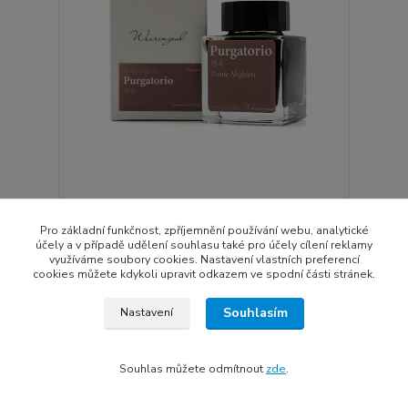
Wearingeul Purgatorio lahvičkový inkoust 30 ml
589 Kč
Pro základní funkčnost, zpříjemnění používání webu, analytické
Skladem
487 Kč
bez DPH
účely a v případě udělení souhlasu také pro účely cílení reklamy
využíváme soubory cookies. Nastavení vlastních preferencí
Přidat do košíku
cookies můžete kdykoli upravit odkazem ve spodní části stránek.
Souhlasím
Nastavení
Souhlas můžete odmítnout
zde
.