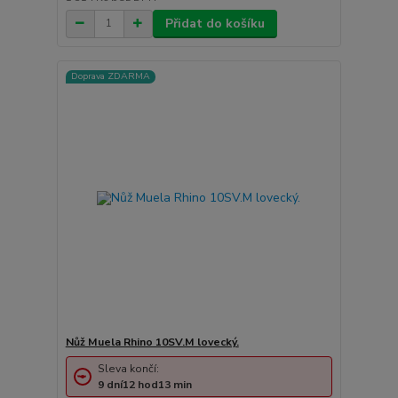
Přidat do košíku
Doprava ZDARMA
Nůž Muela Rhino 10SV.M lovecký.
Sleva končí:
9
dní
12
hod
13
min