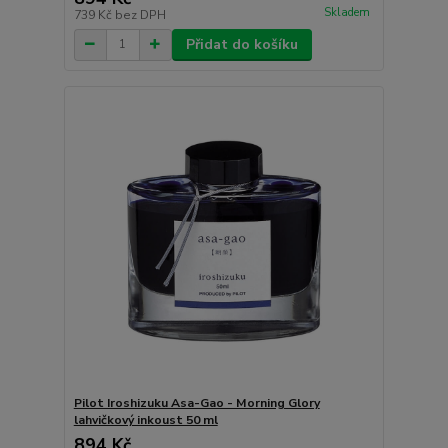
Skladem
739 Kč
bez DPH
Přidat do košíku
Pilot Iroshizuku Asa-Gao - Morning Glory
lahvičkový inkoust 50 ml
894 Kč