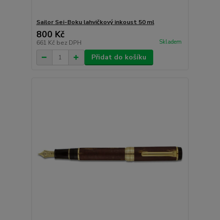
Sailor Sei-Boku lahvičkový inkoust 50 ml
800 Kč
Skladem
661 Kč
bez DPH
Přidat do košíku