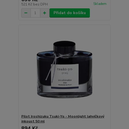
Skladem
521 Kč
bez DPH
Přidat do košíku
Pilot Iroshizuku Tsuki-Yo - Moonlight lahvičkový
inkoust 50 ml
894 Kč