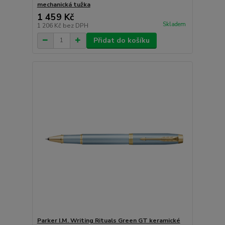
mechanická tužka
1 459 Kč
Skladem
1 206 Kč
bez DPH
Přidat do košíku
Parker I.M. Writing Rituals Green GT keramické