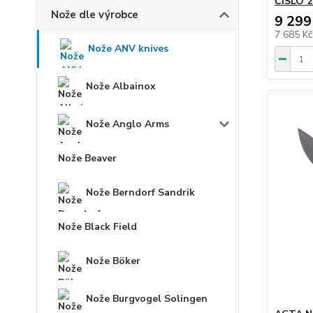
ČÍSLO 2
Nože dle výrobce
9 299
7 685 K
Nože ANV knives
Nože Albainox
Nože Anglo Arms
Nože Beaver
Nože Berndorf Sandrik
Nože Black Field
Nože Böker
Nože Burgvogel Solingen