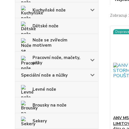
Kuchyňské nože
Zobrazuji 
Dětské nože
Doprav
Nože se zvířecím
motivem
Pracovní nože, mačety,
pilky
Speciální nože a nůžky
Levné nože
Brousky na nože
ANV M5
Sekery
LIMITO