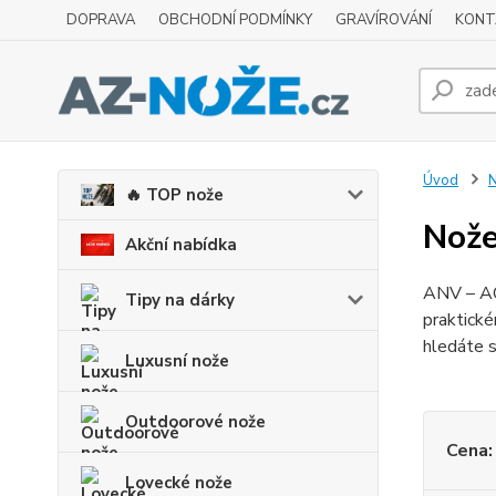
DOPRAVA
OBCHODNÍ PODMÍNKY
GRAVÍROVÁNÍ
KONT
Úvod
N
🔥 TOP nože
Nože
Akční nabídka
ANV – ACT
Tipy na dárky
praktické
hledáte s
Luxusní nože
Outdoorové nože
Cena:
Lovecké nože