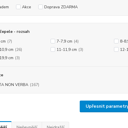
adem
Akce
Doprava ZDARMA
čepele - rozsah
 cm
(7)
7-7,9 cm
(4)
8-8,
10,9 cm
(26)
11-11,9 cm
(3)
12-
19,9 cm
(3)
ce
TA NON VERBA
(167)
Upřesnit parametr
ější
Nejlevnější
Nejdražší