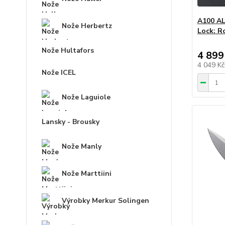
A100 AL
Nože Herbertz
Lock: R
Nože Hultafors
4 899
4 049 K
Nože ICEL
Nože Laguiole
Lansky - Brousky
Nože Manly
Nože Marttiini
Výrobky Merkur Solingen