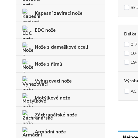
Skl
Kapesní zavírací nože
EDC nože
Délka 
0-7
Nože z damaškové oceli
10-
19-
Nože z filmů
Vyhazovací nože
Výrob
AC
Motýlkové nože
Záchranářské nože
Armádní nože
Nejnov