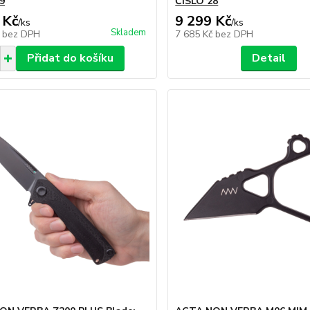
9
ČÍSLO 28
 Kč
9 299 Kč
/
ks
/
ks
Skladem
č
bez DPH
7 685 Kč
bez DPH
Přidat do košíku
Detail