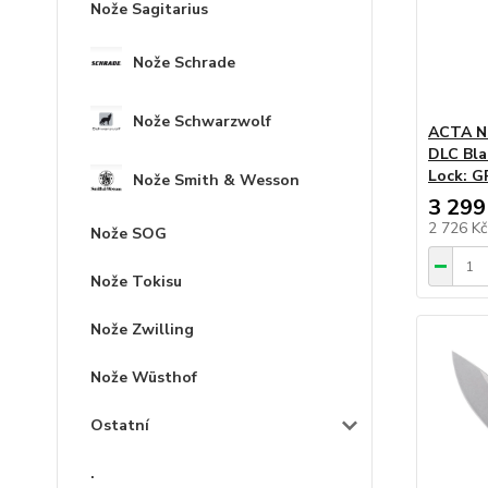
Nože Sagitarius
Nože Schrade
Nože Schwarzwolf
ACTA N
DLC Bla
Lock: G
Nože Smith & Wesson
3 299
2 726 K
Nože SOG
Nože Tokisu
Nože Zwilling
Nože Wüsthof
Ostatní
.