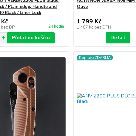
ON VERBA Z200 PLUS Blade:
ACTA NON VERBA M06 MIM 
ck / Plain edge, Handle and
Olive
0 Black / Liner Lock
 Kč
1 799 Kč
24 hodin
č
bez DPH
1 487 Kč
bez DPH
Přidat do košíku
Detail
Doprava ZDARMA