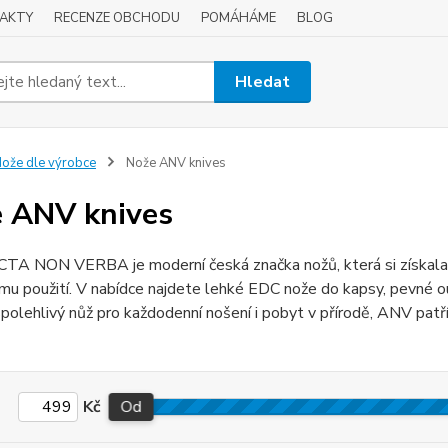
AKTY
RECENZE OBCHODU
POMÁHÁME
BLOG
Hledat
ože dle výrobce
Nože ANV knives
 ANV knives
A NON VERBA je moderní česká značka nožů, která si získala ob
mu použití. V nabídce najdete lehké EDC nože do kapsy, pevné 
polehlivý nůž pro každodenní nošení i pobyt v přírodě, ANV patří
Kč
Od