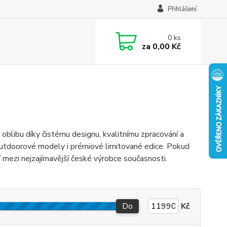
Přihlášení
0
ks
za
0,00 Kč
libu díky čistému designu, kvalitnímu zpracování a
outdoorové modely i prémiové limitované edice. Pokud
 mezi nejzajímavější české výrobce současnosti.
Do
Kč