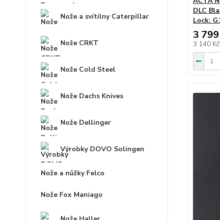
ACTA N
DLC Bla
Nože a svítilny Caterpillar
Lock: G1
3 799
Nože CRKT
3 140 K
Nože Cold Steel
Nože Dachs Knives
Nože Dellinger
Výrobky DOVO Solingen
Nože a nůžky Felco
Nože Fox Maniago
Nože Haller