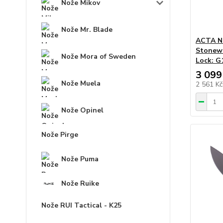
Nože Mikov
Nože Mr. Blade
ACTA N
Stonewa
Nože Mora of Sweden
Lock: G
3 099
Nože Muela
2 561 K
Nože Opinel
Nože Pirge
Nože Puma
Nože Ruike
Nože RUI Tactical - K25