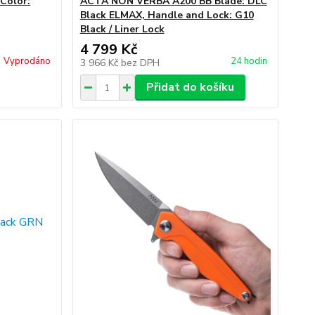
Color:
ACTA NON VERBA A200 BB Blade: DLC
Black ELMAX, Handle and Lock: G10
Black / Liner Lock
4 799 Kč
Vyprodáno
24 hodin
3 966 Kč
bez DPH
Přidat do košíku