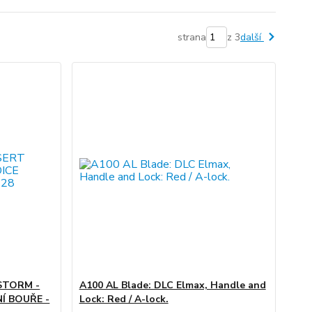
strana
z 3
další
STORM -
A100 AL Blade: DLC Elmax, Handle and
Í BOUŘE -
Lock: Red / A-lock.