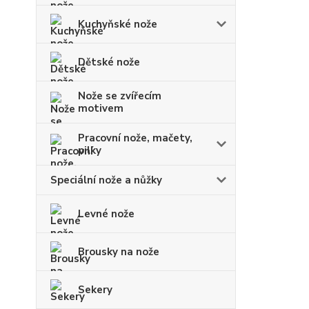
Kuchyňské nože
Dětské nože
Nože se zvířecím
motivem
Pracovní nože, mačety,
pilky
Speciální nože a nůžky
Levné nože
Brousky na nože
Sekery