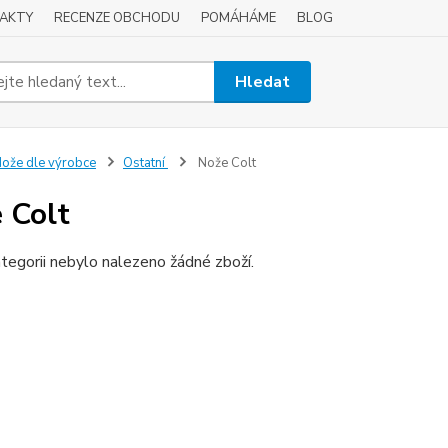
AKTY
RECENZE OBCHODU
POMÁHÁME
BLOG
Hledat
ože dle výrobce
Ostatní
Nože Colt
 Colt
tegorii nebylo nalezeno žádné zboží.