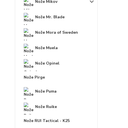
Nože Mikov
Nože Mr. Blade
Nože Mora of Sweden
Nože Muela
Nože Opinel
Nože Pirge
Nože Puma
Nože Ruike
Nože RUI Tactical - K25