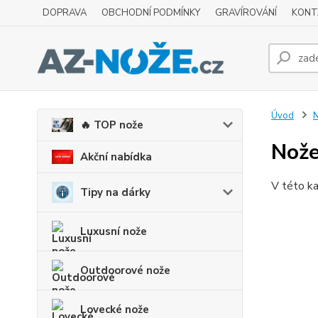
DOPRAVA
OBCHODNÍ PODMÍNKY
GRAVÍROVÁNÍ
KONT
Úvod
N
🔥 TOP nože
Nože
Akční nabídka
V této ka
Tipy na dárky
Luxusní nože
Outdoorové nože
Lovecké nože