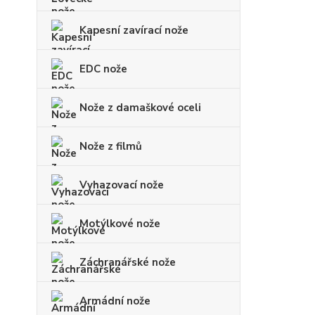
Kapesní zavírací nože
EDC nože
Nože z damaškové oceli
Nože z filmů
Vyhazovací nože
Motýlkové nože
Záchranářské nože
Armádní nože