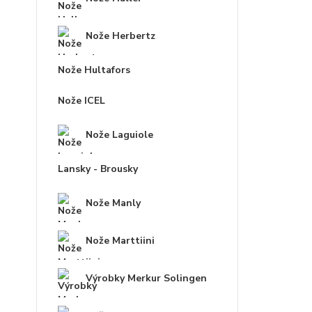
Nože Herbertz
Nože Hultafors
Nože ICEL
Nože Laguiole
Lansky - Brousky
Nože Manly
Nože Marttiini
Výrobky Merkur Solingen