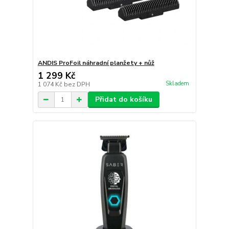
ANDIS ProFoil náhradní planžety + nůž
1 299 Kč
Skladem
1 074 Kč
bez DPH
Přidat do košíku