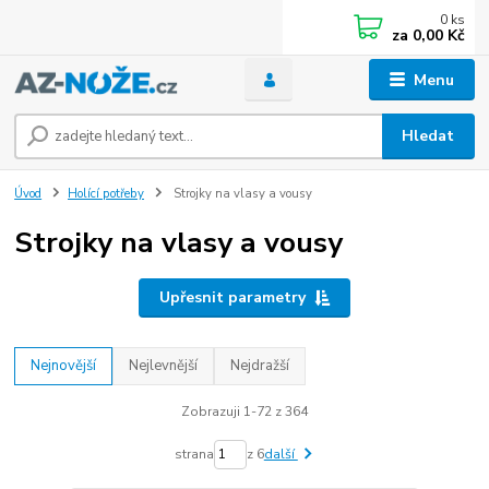
0
ks
za
0,00 Kč
Menu
Hledat
Úvod
Holící potřeby
Strojky na vlasy a vousy
Strojky na vlasy a vousy
Upřesnit parametry
Nejnovější
Nejlevnější
Nejdražší
Zobrazuji 1-72 z 364
strana
z 6
další