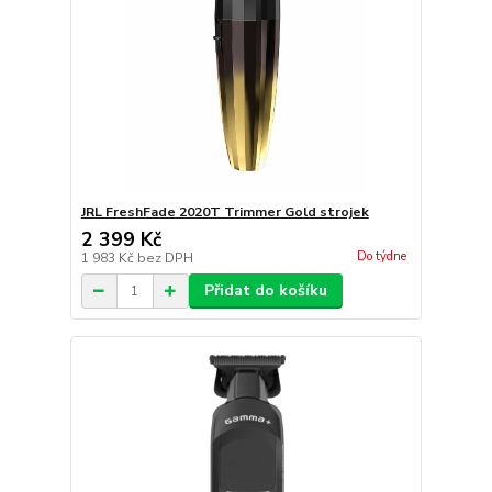
JRL FreshFade 2020T Trimmer Gold strojek
2 399 Kč
Do týdne
1 983 Kč
bez DPH
Přidat do košíku