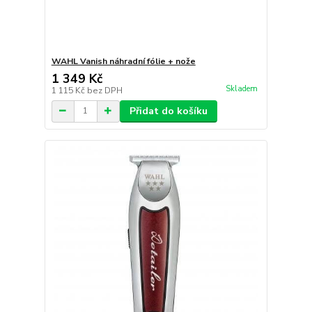
WAHL Vanish náhradní fólie + nože
1 349 Kč
Skladem
1 115 Kč
bez DPH
Přidat do košíku