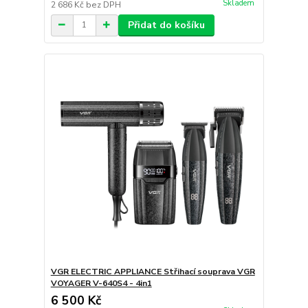
Skladem
2 686 Kč
bez DPH
Přidat do košíku
VGR ELECTRIC APPLIANCE Střihací souprava VGR
VOYAGER V-640S4 - 4in1
6 500 Kč