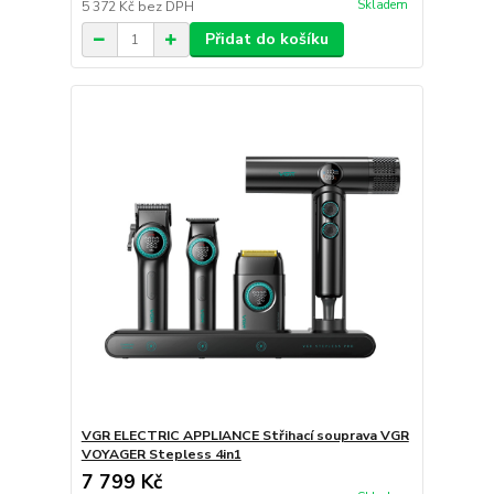
Skladem
5 372 Kč
bez DPH
Přidat do košíku
VGR ELECTRIC APPLIANCE Střihací souprava VGR
VOYAGER Stepless 4in1
7 799 Kč