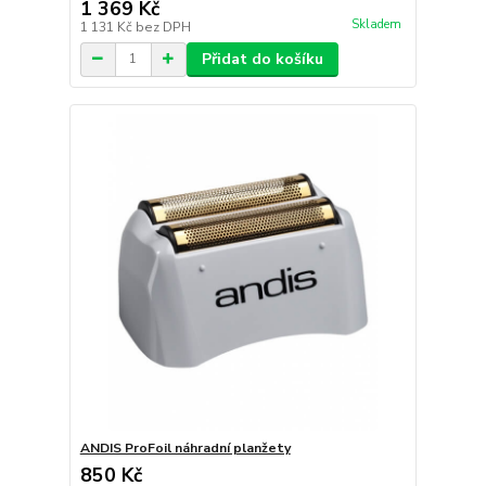
1 369 Kč
Skladem
1 131 Kč
bez DPH
Přidat do košíku
ANDIS ProFoil náhradní planžety
850 Kč