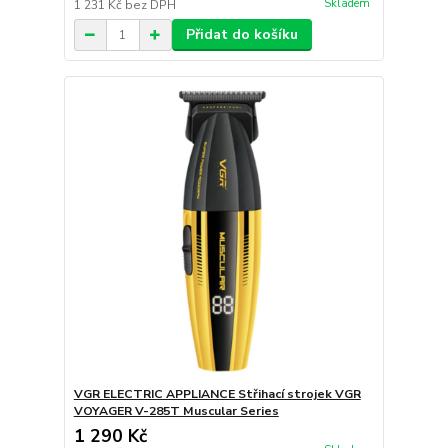
Skladem
1 231 Kč
bez DPH
Přidat do košíku
VGR ELECTRIC APPLIANCE Střihací strojek VGR
VOYAGER V-285T Muscular Series
1 290 Kč