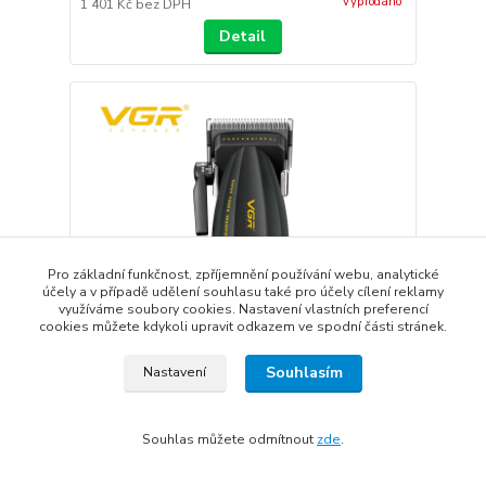
Vyprodáno
1 401 Kč
bez DPH
Detail
Pro základní funkčnost, zpříjemnění používání webu, analytické
účely a v případě udělení souhlasu také pro účely cílení reklamy
využíváme soubory cookies. Nastavení vlastních preferencí
cookies můžete kdykoli upravit odkazem ve spodní části stránek.
Souhlasím
Nastavení
VGR ELECTRIC APPLIANCE Střihací strojek VGR
Souhlas můžete odmítnout
zde
.
VOYAGER V-285C Muscular Series
1 590 Kč