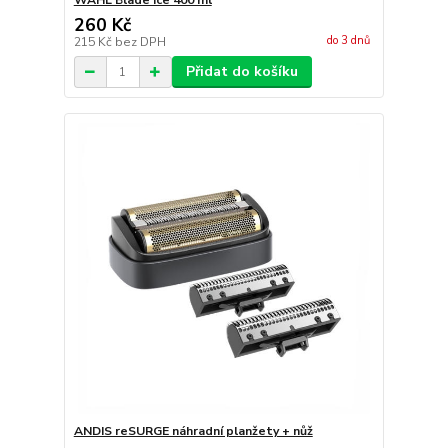
WAHL Blade Ice 400 ml
260 Kč
do 3 dnů
215 Kč
bez DPH
Přidat do košíku
ANDIS reSURGE náhradní planžety + nůž