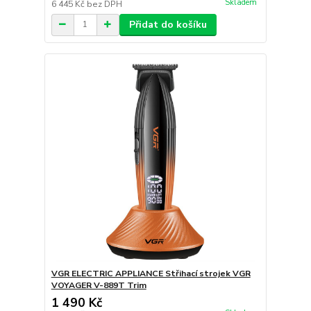
Skladem
6 445 Kč
bez DPH
Přidat do košíku
VGR ELECTRIC APPLIANCE Střihací strojek VGR
VOYAGER V-889T Trim
1 490 Kč