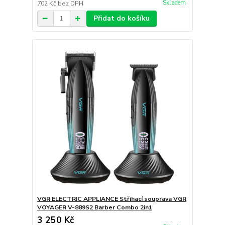
Skladem
702 Kč
bez DPH
Přidat do košíku
VGR ELECTRIC APPLIANCE Střihací souprava VGR
VOYAGER V-889S2 Barber Combo 2in1
3 250 Kč