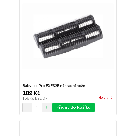
Babyliss Pro FXFS2E náhradní nože
189 Kč
do 3 dnů
156 Kč
bez DPH
Přidat do košíku