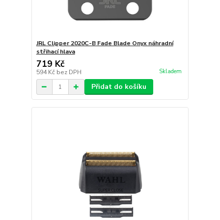
JRL Clipper 2020C-B Fade Blade Onyx náhradní
střihací hlava
719 Kč
Skladem
594 Kč
bez DPH
Přidat do košíku