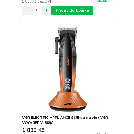
Skladem
1 066 Kč
bez DPH
Přidat do košíku
VGR ELECTRIC APPLIANCE Střihací strojek VGR
VOYAGER V-889C
1 895 Kč