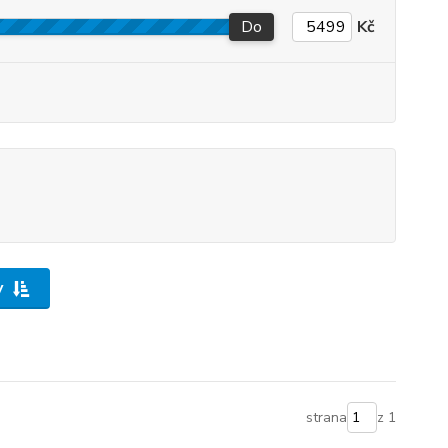
Do
Kč
y
strana
z 1