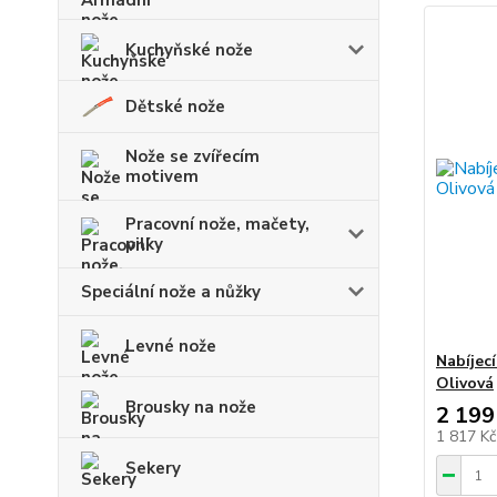
Kuchyňské nože
Dětské nože
Nože se zvířecím
motivem
Pracovní nože, mačety,
pilky
Speciální nože a nůžky
Levné nože
Nabíjec
Olivová
Brousky na nože
2 199
1 817 K
Sekery