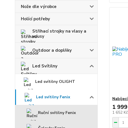
Nože dle výrobce
Holící potřeby
Střihací strojky na vlasy a
vousy
Outdoor a doplňky
Led Svítilny
Led svítilny OLIGHT
Led svítilny Fenix
Nabíjec
1 999
1 652 K
Ruční svítilny Fenix