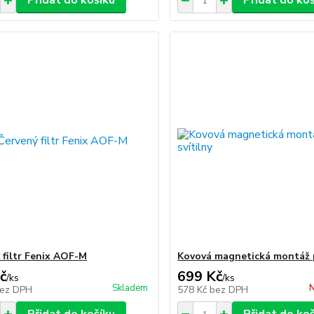
Přidat do košíku
Přidat do ko
 filtr Fenix AOF-M
Kovová magnetická montáž p
č
699 Kč
/
ks
/
ks
Skladem
N
ez DPH
578 Kč
bez DPH