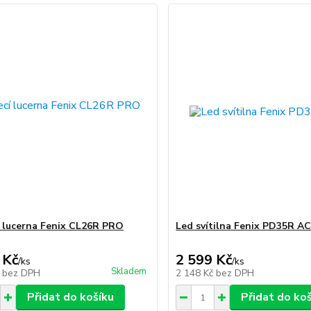
í lucerna Fenix CL26R PRO
Led svítilna Fenix PD35R A
 Kč
2 599 Kč
/
ks
/
ks
Skladem
č
bez DPH
2 148 Kč
bez DPH
Přidat do košíku
Přidat do ko