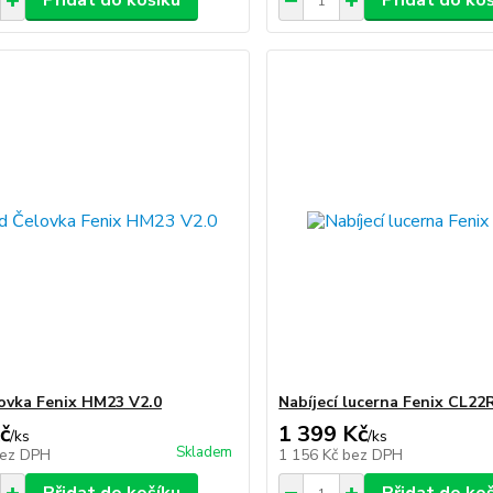
Přidat do košíku
Přidat do ko
ovka Fenix HM23 V2.0
Nabíjecí lucerna Fenix CL22
č
1 399 Kč
/
ks
/
ks
Skladem
ez DPH
1 156 Kč
bez DPH