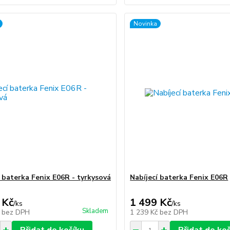
Novinka
í baterka Fenix E06R - tyrkysová
Nabíjecí baterka Fenix E06R
 Kč
1 499 Kč
/
ks
/
ks
Skladem
č
bez DPH
1 239 Kč
bez DPH