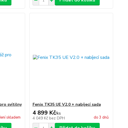
šíku
Přidat do košíku
ro svítilny
Fenix TK35 UE V2.0 + nabíjecí sada
4 899 Kč
/
ks
ení skladem
do 3 dnů
4 049 Kč
bez DPH