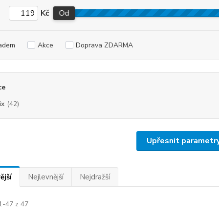
Kč
Od
adem
Akce
Doprava ZDARMA
ce
ix
(42)
Upřesnit parametr
ější
Nejlevnější
Nejdražší
1-47 z 47