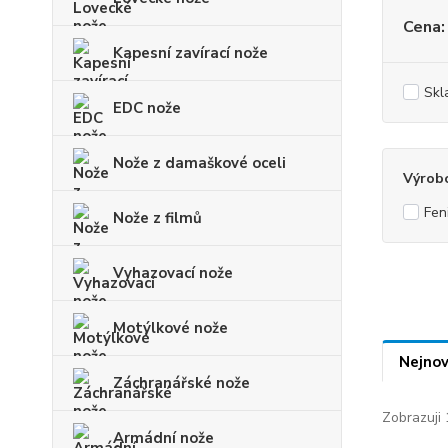
Cena:
Kapesní zavírací nože
Skl
EDC nože
Nože z damaškové oceli
Výrob
Fen
Nože z filmů
Vyhazovací nože
Motýlkové nože
Nejnov
Záchranářské nože
Zobrazuji 
Armádní nože