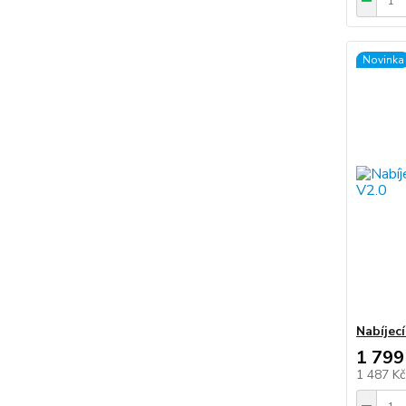
Novinka
Nabíjecí
1 799
1 487 K