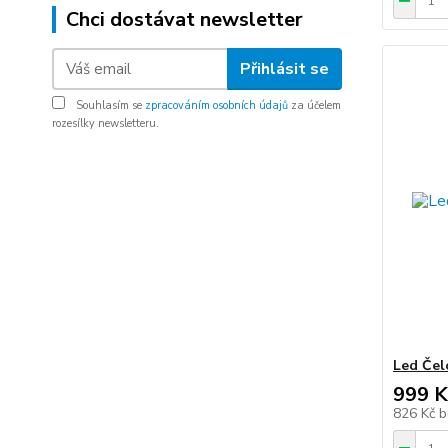
Chci dostávat newsletter
Přihlásit se
Souhlasím se
zpracováním osobních údajů
za účelem
rozesílky newsletteru.
Led Čel
999 K
826 Kč
b