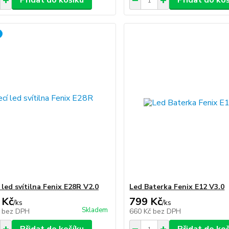
Přidat do košíku
Přidat do ko
 led svítilna Fenix E28R V2.0
Led Baterka Fenix E12 V3.0
 Kč
799 Kč
/
ks
/
ks
Skladem
č
bez DPH
660 Kč
bez DPH