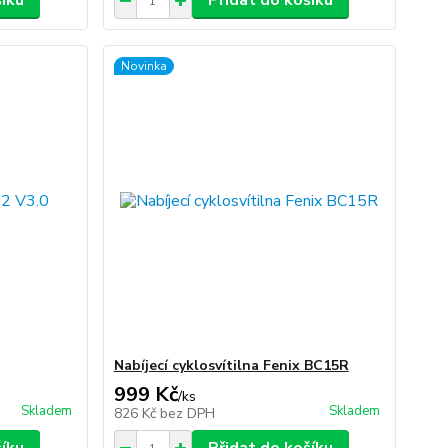
šíku
Přidat do košíku
Novinka
Nabíjecí cyklosvítilna Fenix BC15R
999 Kč
/
ks
Skladem
Skladem
826 Kč
bez DPH