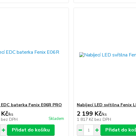
í EDC baterka Fenix E06R PRO
Nabíjecí LED svítilna Fenix
 Kč
2 199 Kč
/
ks
/
ks
Skladem
č
bez DPH
1 817 Kč
bez DPH
Přidat do košíku
Přidat do ko