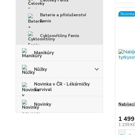
Čelovky Fenix
Novinka
Baterie a příslušenství
Fenix
Cyklosvítilny Fenix
Manikůry
Nůžky
Novinka v ČR - Lékárničky
Survival
Nabíjec
Novinky
1 499
1 239 K