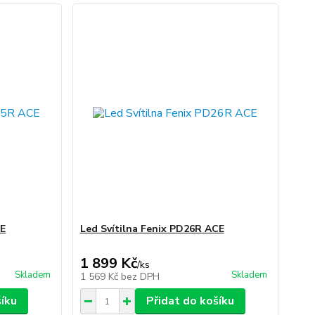
CE
Led Svítilna Fenix PD26R ACE
1 899 Kč
/
ks
Skladem
Skladem
1 569 Kč
bez DPH
šíku
Přidat do košíku