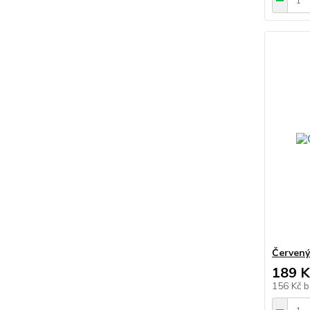
Červený
189 K
156 Kč
b