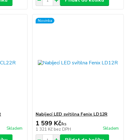
šíku
Přidat do košíku
Novinka
R
Nabíjecí LED svítilna Fenix LD12R
1 599 Kč
/
ks
Skladem
Skladem
1 321 Kč
bez DPH