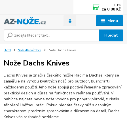
0
ks
za
0,00 Kč
Menu
Hledat
Úvod
Nože dle výrobce
Nože Dachs Knives
Nože Dachs Knives
Dachs Knives je značka českého nožíře Radima Dachse, který se
zaměřuje na výrobu kvalitních nožů pro outdoor, bushcraft i
každodenní použití. Jeho nože spojují poctivé řemeslné zpracování,
praktický design a důraz na funkčnost v reálném používání. V
nabídce najdete pevné nože vhodné pro pobyt v přírodě, turistiku,
táboření i běžnou práci. Pokud hledáte český nůž s osobitým
charakterem, precizním zpracováním a důrazem na detail, Dachs
Knives vás rozhodně nezklame.