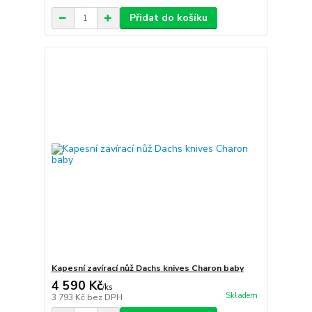
Přidat do košíku
Kapesní zavírací nůž Dachs knives Charon baby
4 590 Kč
/
ks
Skladem
3 793 Kč
bez DPH