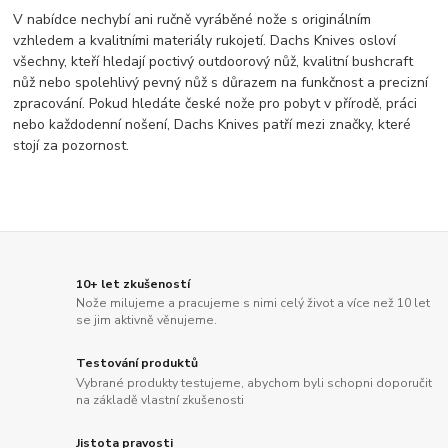
V nabídce nechybí ani ručně vyráběné nože s originálním
vzhledem a kvalitními materiály rukojetí. Dachs Knives osloví
všechny, kteří hledají poctivý outdoorový nůž, kvalitní bushcraft
nůž nebo spolehlivý pevný nůž s důrazem na funkčnost a precizní
zpracování. Pokud hledáte české nože pro pobyt v přírodě, práci
nebo každodenní nošení, Dachs Knives patří mezi značky, které
stojí za pozornost.
10+ let zkušeností
Nože milujeme a pracujeme s nimi celý život a více než 10 let
se jim aktivně věnujeme.
Testování produktů
Vybrané produkty testujeme, abychom byli schopni doporučit
na základě vlastní zkušenosti
Jistota pravosti