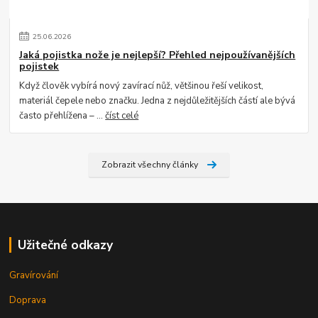
25
.
06
.
2026
Jaká pojistka nože je nejlepší? Přehled nejpoužívanějších
pojistek
Když člověk vybírá nový zavírací nůž, většinou řeší velikost,
materiál čepele nebo značku. Jedna z nejdůležitějších částí ale bývá
často přehlížena – ...
číst celé
Zobrazit všechny články
Užitečné odkazy
Gravírování
Doprava