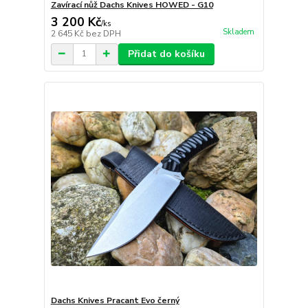
Zavírací nůž Dachs Knives HOWED - G10
3 200 Kč
/
ks
Skladem
2 645 Kč
bez DPH
Přidat do košíku
Dachs Knives Pracant Evo černý