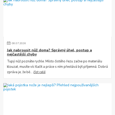
08
.
07
.
2026
Jak nabrousit nůž doma? Správný úhel, postup a
nejčastější chyby
Tupý nůž poznáte rychle. Místo čistého řezu začne po materiálu
klouzat, musíte víc tlačit a práce s ním přestává být příjemná. Dobrá
zpráva je, že bě...
číst celé