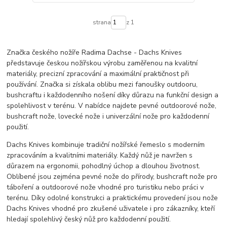
strana
z 1
Značka českého nožíře Radima Dachse - Dachs Knives
představuje českou nožířskou výrobu zaměřenou na kvalitní
materiály, precizní zpracování a maximální praktičnost při
používání. Značka si získala oblibu mezi fanoušky outdooru,
bushcraftu i každodenního nošení díky důrazu na funkční design a
spolehlivost v terénu. V nabídce najdete pevné outdoorové nože,
bushcraft nože, lovecké nože i univerzální nože pro každodenní
použití.
Dachs Knives kombinuje tradiční nožířské řemeslo s moderním
zpracováním a kvalitními materiály. Každý nůž je navržen s
důrazem na ergonomii, pohodlný úchop a dlouhou životnost.
Oblíbené jsou zejména pevné nože do přírody, bushcraft nože pro
táboření a outdoorové nože vhodné pro turistiku nebo práci v
terénu. Díky odolné konstrukci a praktickému provedení jsou nože
Dachs Knives vhodné pro zkušené uživatele i pro zákazníky, kteří
hledají spolehlivý český nůž pro každodenní použití.