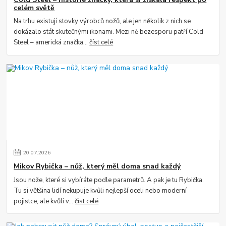
celém světě
Na trhu existují stovky výrobců nožů, ale jen několik z nich se
dokázalo stát skutečnými ikonami. Mezi ně bezesporu patří Cold
Steel – americká značka...
číst celé
20
.
07
.
2026
Mikov Rybička – nůž, který měl doma snad každý
Jsou nože, které si vybíráte podle parametrů. A pak je tu Rybička.
Tu si většina lidí nekupuje kvůli nejlepší oceli nebo moderní
pojistce, ale kvůli v...
číst celé