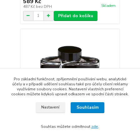
589 Kč
Skladem
487 Kč
bez DPH
Přidat do košíku
Pro základní funkčnost, zpříjemnění používání webu, analytické
účely a v případě udělení souhlasu také pro účely cílení reklamy
využíváme soubory cookies. Nastavení vlastních preferencí
cookies můžete kdykoli upravit odkazem ve spodní části stránek.
Souhlasím
Nastavení
Souhlas můžete odmítnout
zde
.
Pilot Iroshizuku Yama-Guri - Wild Chesnut
lahvičkový inkoust 50 ml