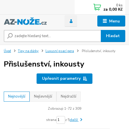
0
ks
za
0,00 Kč
Menu
Hledat
Úvod
Tipy na dárky
Luxusní psací pera
Přislušenství, inkousty
Přislušenství, inkousty
Upřesnit parametry
Nejnovější
Nejlevnější
Nejdražší
Zobrazuji 1-72 z 309
strana
z 5
další