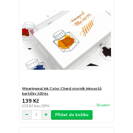
Wearingeul Ink Color Chard vzorník inkoustů
kartičky 100 ks
139 Kč
Skladem
115 Kč
bez DPH
Přidat do košíku