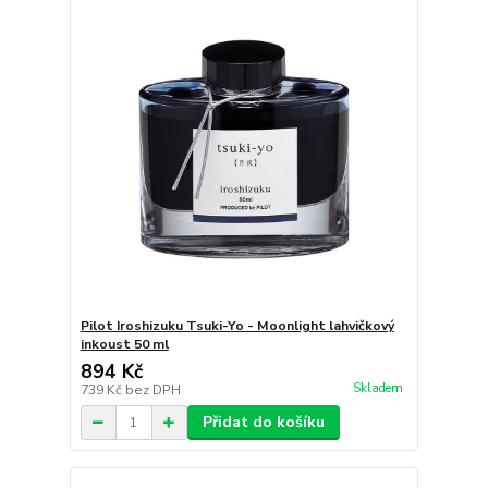
Pilot Iroshizuku Tsuki-Yo - Moonlight lahvičkový
inkoust 50 ml
894 Kč
Skladem
739 Kč
bez DPH
Přidat do košíku