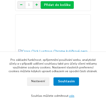
Přidat do košíku
Pro základní funkčnost, zpříjemnění používání webu, analytické
účely a v případě udělení souhlasu také pro účely cílení reklamy
využíváme soubory cookies. Nastavení vlastních preferencí
cookies můžete kdykoli upravit odkazem ve spodní části stránek.
Souhlasím
Nastavení
Aby rozhodování bylo ještě
CHCI
jednodušší, přijměte slevu
NE
Cross Click Lustrous Chrome kuličkové pero
SLEVU
100 Kč na Váš první nákup
840 Kč
Souhlas můžete odmítnout
zde
.
Skladem
694 Kč
bez DPH