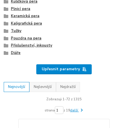
Kuličková pera
Plnicí pera
Keramická pera
Kaligrafická pera
Tužky
Pouzdra na pera
Přislušenství, inkousty
Diáře
Upřesnit parametry
Nejnovější
Nejlevnější
Nejdražší
Zobrazuji 1-72 z 1315
strana
z 19
další