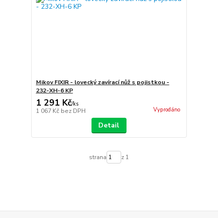
Mikov FIXIR - lovecký zavírací nůž s pojistkou -
232-XH-6 KP
1 291 Kč
/
ks
Vyprodáno
1 067 Kč
bez DPH
Detail
strana
z 1