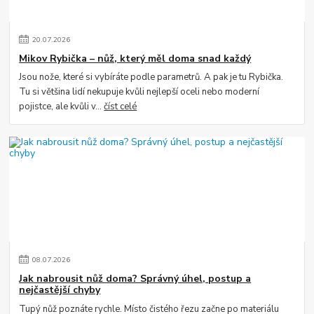
20
.
07
.
2026
Mikov Rybička – nůž, který měl doma snad každý
Jsou nože, které si vybíráte podle parametrů. A pak je tu Rybička.
Tu si většina lidí nekupuje kvůli nejlepší oceli nebo moderní
pojistce, ale kvůli v...
číst celé
08
.
07
.
2026
Jak nabrousit nůž doma? Správný úhel, postup a
nejčastější chyby
Tupý nůž poznáte rychle. Místo čistého řezu začne po materiálu