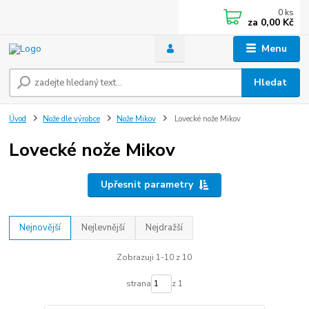
0
ks
za
0,00 Kč
Menu
Hledat
Úvod
Nože dle výrobce
Nože Mikov
Lovecké nože Mikov
Lovecké nože Mikov
Upřesnit parametry
Nejnovější
Nejlevnější
Nejdražší
Zobrazuji 1-10 z 10
strana
z 1