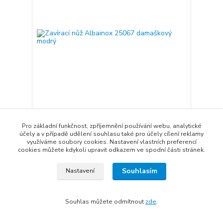
Zavírací nůž Albainox 25067 damaškový modrý
Pro základní funkčnost, zpříjemnění používání webu, analytické
1 821 Kč
účely a v případě udělení souhlasu také pro účely cílení reklamy
Skladem
1 505 Kč
bez DPH
využíváme soubory cookies. Nastavení vlastních preferencí
cookies můžete kdykoli upravit odkazem ve spodní části stránek.
Přidat do košíku
Souhlasím
Nastavení
Novinka
Doprava ZDARMA
Souhlas můžete odmítnout
zde
.