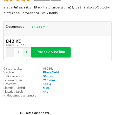
elegantní zavírák zn. Black Field univerzální nůž, ideální jako EDC plochý
profil čepel je vyrobena...
celý popis
Dostupnost
Skladem
842 Kč
696 Kč
bez DPH
Přidat do košíku
Číslo produktu:
88055.
Výrobce:
Black Field
Délka čepele:
90 mm
Celková délka:
210 mm
Hmotnost:
144 g
Materiál rukojeti:
G10
Materiál čepele:
440
Hlídat cenu / dostupnost
10+ let zkušeností