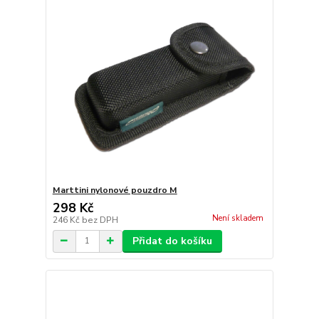
Marttini nylonové pouzdro M
298 Kč
Není skladem
246 Kč
bez DPH
Přidat do košíku