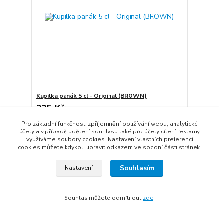
Kupilka panák 5 cl - Original (BROWN)
235 Kč
/
ks
Není skladem
194 Kč
bez DPH
Pro základní funkčnost, zpříjemnění používání webu, analytické
Přidat do košíku
účely a v případě udělení souhlasu také pro účely cílení reklamy
využíváme soubory cookies. Nastavení vlastních preferencí
cookies můžete kdykoli upravit odkazem ve spodní části stránek.
Souhlasím
Nastavení
Souhlas můžete odmítnout
zde
.