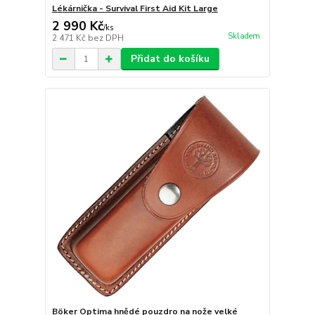
Lékárnička - Survival First Aid Kit Large
2 990 Kč
/
ks
Skladem
2 471 Kč
bez DPH
Přidat do košíku
Böker Optima hnědé pouzdro na nože velké