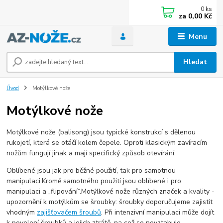
0
ks
za
0,00 Kč
Menu
Hledat
Úvod
Motýlkové nože
Motýlkové nože
Motýlkové nože (balisong) jsou typické konstrukcí s dělenou
rukojetí, která se otáčí kolem čepele. Oproti klasickým zavíracím
nožům fungují jinak a mají specifický způsob otevírání.
Oblíbené jsou jak pro běžné použití, tak pro samotnou
manipulaci.Kromě samotného použití jsou oblíbené i pro
manipulaci a „flipování“.Motýlkové nože různých značek a kvality -
upozornění k motýlkům se šroubky: šroubky doporučujeme zajistit
vhodným
zajišťovačem šroubů
. Při intenzivní manipulaci může dojít
k povolení šroubků a jejich ztrátě, na což se nevztahuje