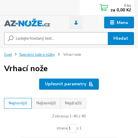
0
ks
za
0,00 Kč
Menu
Hledat
Úvod
Speciální nože a nůžky
Vrhací nože
Vrhací nože
Upřesnit parametry
Nejnovější
Nejlevnější
Nejdražší
Zobrazuji 1-40 z 40
strana
z 1