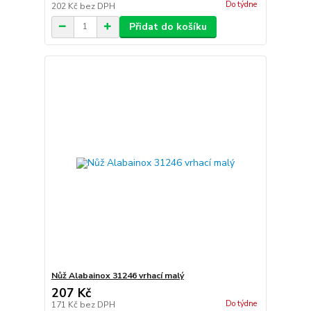
Do týdne
202 Kč
bez DPH
Přidat do košíku
Nůž Alabainox 31246 vrhací malý
207 Kč
Do týdne
171 Kč
bez DPH