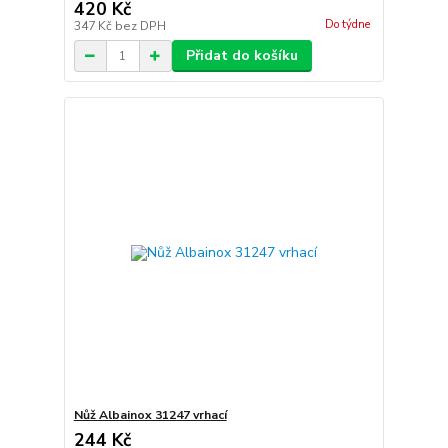
420 Kč
Do týdne
347 Kč
bez DPH
Přidat do košíku
Nůž Albainox 31247 vrhací
244 Kč