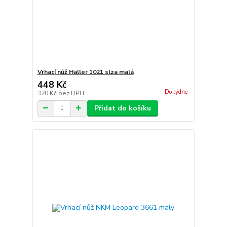
Vrhací nůž Haller 1021 slza malá
448 Kč
Do týdne
370 Kč
bez DPH
Přidat do košíku