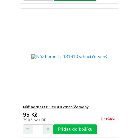
Nůž herbertz 131810 vrhací červený
95 Kč
Do týdne
79 Kč
bez DPH
Přidat do košíku