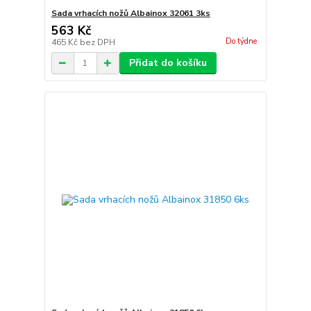
Sada vrhacích nožů Albainox 32061 3ks
563 Kč
Do týdne
465 Kč
bez DPH
Přidat do košíku