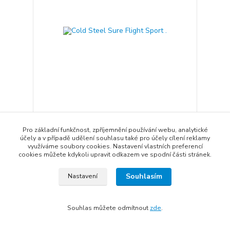
Cold Steel Sure Flight Sport .
370 Kč
Pro základní funkčnost, zpříjemnění používání webu, analytické
Vyprodáno
306 Kč
bez DPH
účely a v případě udělení souhlasu také pro účely cílení reklamy
využíváme soubory cookies. Nastavení vlastních preferencí
Detail
cookies můžete kdykoli upravit odkazem ve spodní části stránek.
Souhlasím
Nastavení
Aby rozhodování bylo ještě
CHCI
jednodušší, přijměte slevu
NE
SLEVU
100 Kč na Váš první nákup
Souhlas můžete odmítnout
zde
.