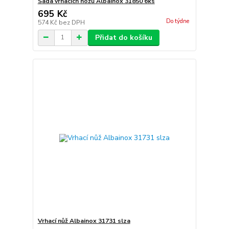
Sada vrhacích nožů Albainox 31850 6ks
695 Kč
Do týdne
574 Kč
bez DPH
Přidat do košíku
Vrhací nůž Albainox 31731 slza