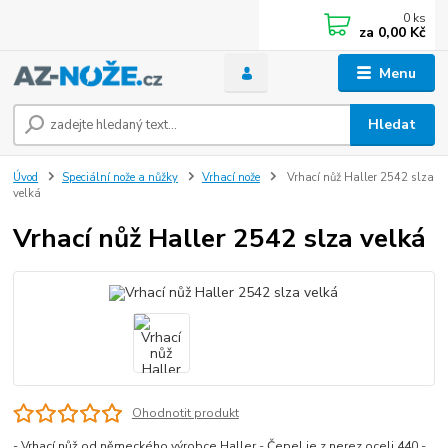
0
ks
za
0,00 Kč
Menu
Hledat
Úvod
Speciální nože a nůžky
Vrhací nože
Vrhací nůž Haller 2542 slza
velká
Vrhací nůž Haller 2542 slza velká
Ohodnotit produkt
- Vrhací nůž od německého výrobce Haller - Čepel je z nerez oceli 440 -