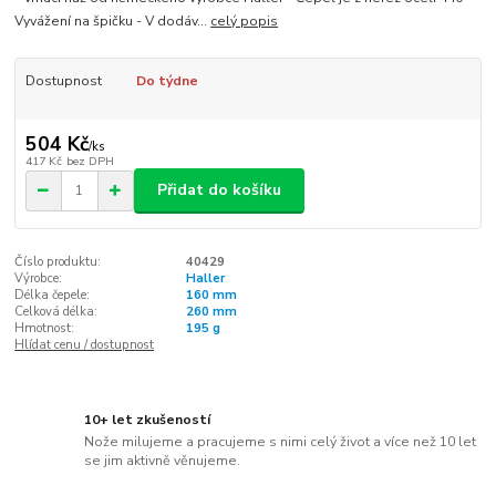
Vyvážení na špičku - V dodáv...
celý popis
Dostupnost
Do týdne
504 Kč
/
ks
417 Kč
bez DPH
Přidat do košíku
Číslo produktu:
40429
Výrobce:
Haller
Délka čepele:
160 mm
Celková délka:
260 mm
Hmotnost:
195 g
Hlídat cenu / dostupnost
10+ let zkušeností
Nože milujeme a pracujeme s nimi celý život a více než 10 let
se jim aktivně věnujeme.