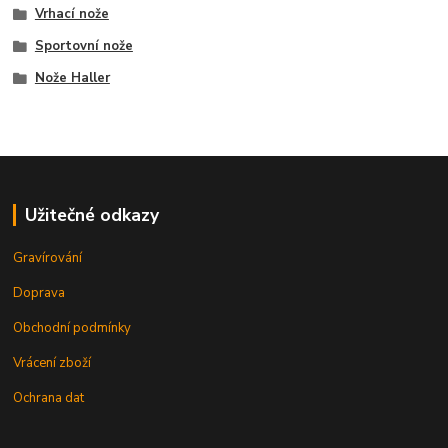
Vrhací nože
Sportovní nože
Nože Haller
Užitečné odkazy
Gravírování
Doprava
Obchodní podmínky
Vrácení zboží
Ochrana dat