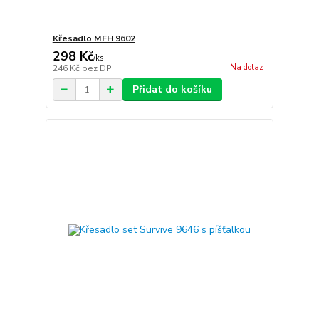
Křesadlo MFH 9602
298 Kč
/
ks
Na dotaz
246 Kč
bez DPH
Přidat do košíku