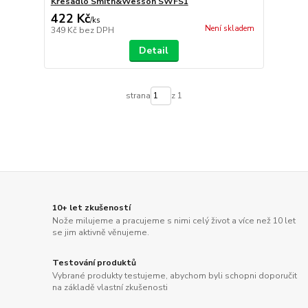
Křesadlo Smith&Wesson SWFS1
422 Kč
/
ks
Není skladem
349 Kč
bez DPH
Detail
strana
z 1
10+ let zkušeností
Nože milujeme a pracujeme s nimi celý život a více než 10 let
se jim aktivně věnujeme.
Testování produktů
Vybrané produkty testujeme, abychom byli schopni doporučit
na základě vlastní zkušenosti