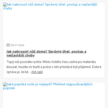
08
.
07
.
2026
Jak nabrousit nůž doma? Správný úhel, postup a
nejčastější chyby
Tupý nůž poznáte rychle. Místo čistého řezu začne po materiálu
klouzat, musíte víc tlačit a práce s ním přestává být příjemná. Dobrá
zpráva je, že bě...
číst celé