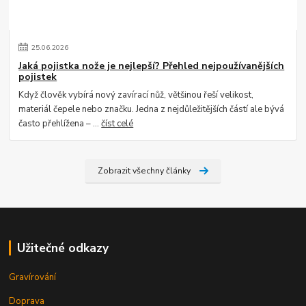
25
.
06
.
2026
Jaká pojistka nože je nejlepší? Přehled nejpoužívanějších
pojistek
Když člověk vybírá nový zavírací nůž, většinou řeší velikost,
materiál čepele nebo značku. Jedna z nejdůležitějších částí ale bývá
často přehlížena – ...
číst celé
Zobrazit všechny články
Užitečné odkazy
Gravírování
Doprava