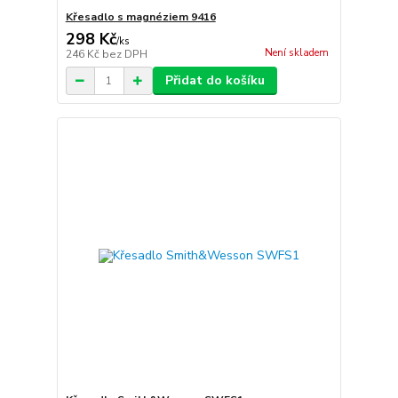
Křesadlo s magnéziem 9416
298 Kč
/
ks
Není skladem
246 Kč
bez DPH
Přidat do košíku