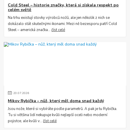
Cold Steel – historie značky, která si získala respekt po
celém světě
Na trhu existují stovky výrobců nožů, ale jen několik z nich se
dokázalo stát skutečnými ikonami. Mezi ně bezesporu patří Cold
Steel – americká značka...
číst celé
20
.
07
.
2026
Mikov Rybička – nůž, který měl doma snad každý
Jsou nože, které si vybíráte podle parametrů. A pak je tu Rybička.
Tu si většina lidí nekupuje kvůli nejlepší oceli nebo moderní
pojistce, ale kvůli v...
číst celé