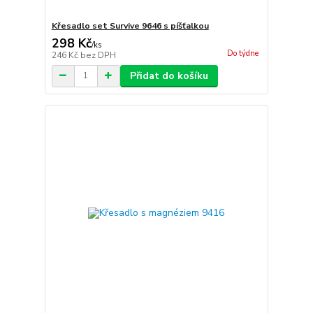
Křesadlo set Survive 9646 s píšťalkou
298 Kč
/
ks
Do týdne
246 Kč
bez DPH
Přidat do košíku