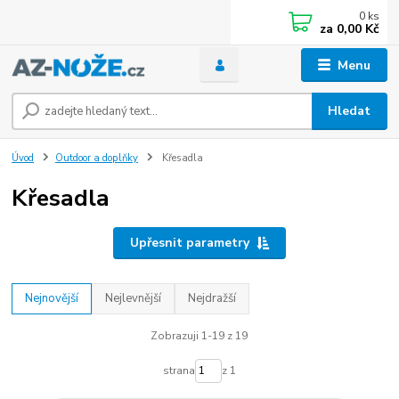
0
ks
za
0,00 Kč
Menu
Hledat
Úvod
Outdoor a doplňky
Křesadla
Křesadla
Upřesnit parametry
Nejnovější
Nejlevnější
Nejdražší
Zobrazuji 1-19 z 19
strana
z 1