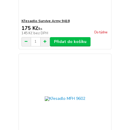
Křesadlo Survive Army 9418
175 Kč
/
ks
Do týdne
145 Kč
bez DPH
Přidat do košíku