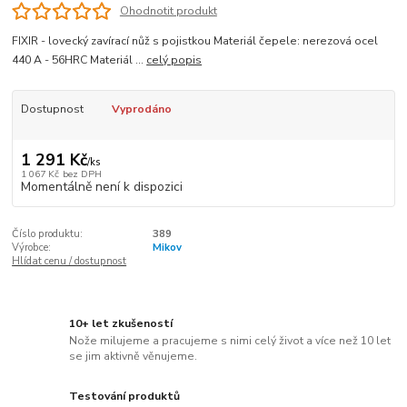
Ohodnotit produkt
FIXIR - lovecký zavírací nůž s pojistkou Materiál čepele: nerezová ocel
440 A - 56HRC Materiál ...
celý popis
Dostupnost
Vyprodáno
1 291 Kč
/
ks
1 067 Kč
bez DPH
Momentálně není k dispozici
Číslo produktu:
389
Výrobce:
Mikov
Hlídat cenu / dostupnost
10+ let zkušeností
Nože milujeme a pracujeme s nimi celý život a více než 10 let
se jim aktivně věnujeme.
Testování produktů