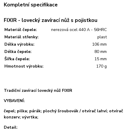
Kompletní specifikace
FIXIR - lovecký zavírací nůž s pojistkou
Materiál čepele:
nerezová ocel 440 A - 56HRC
Materiál střenky:
plast
Délka výrobku:
106 mm
Délka čepele:
80 mm
Šířka čepele:
15 mm
Hmotnost výrobku:
170 g
Tradiční zavírací lovecký nůž FIXIR
VYBAVENÍ:
čepel; pilka; párák; plochý šroubovák / otvírač lahví; otvírač
konzerv; vývrtka;
Detail: