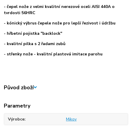
- čepel nože z velmi kvalitní nerezové oceli AISI 440A o
tvrdosti 56HRC
- kónický výbrus čepele nože pro lepší řezivost i údržbu
- hřbetní pojistka "backlock"
- kvalitní pilka s 2 řadami zubů
- střenky nože - kvalitní plastová imitace parohu
Původ zboží
Parametry
Výrobce
Mikov