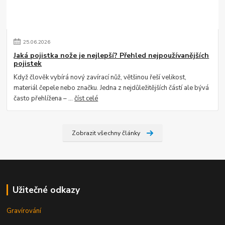
25
.
06
.
2026
Jaká pojistka nože je nejlepší? Přehled nejpoužívanějších
pojistek
Když člověk vybírá nový zavírací nůž, většinou řeší velikost,
materiál čepele nebo značku. Jedna z nejdůležitějších částí ale bývá
často přehlížena – ...
číst celé
Zobrazit všechny články
Užitečné odkazy
Gravírování