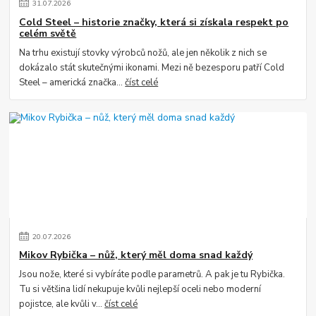
31
.
07
.
2026
Cold Steel – historie značky, která si získala respekt po
celém světě
Na trhu existují stovky výrobců nožů, ale jen několik z nich se
dokázalo stát skutečnými ikonami. Mezi ně bezesporu patří Cold
Steel – americká značka...
číst celé
20
.
07
.
2026
Mikov Rybička – nůž, který měl doma snad každý
Jsou nože, které si vybíráte podle parametrů. A pak je tu Rybička.
Tu si většina lidí nekupuje kvůli nejlepší oceli nebo moderní
pojistce, ale kvůli v...
číst celé