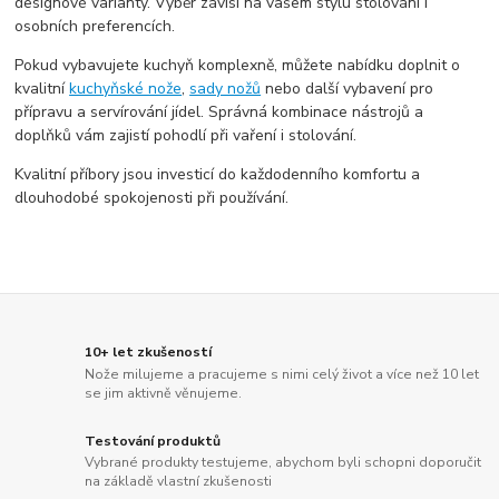
designové varianty. Výběr závisí na vašem stylu stolování i
osobních preferencích.
Pokud vybavujete kuchyň komplexně, můžete nabídku doplnit o
kvalitní
kuchyňské nože
,
sady nožů
nebo další vybavení pro
přípravu a servírování jídel. Správná kombinace nástrojů a
doplňků vám zajistí pohodlí při vaření i stolování.
Kvalitní příbory jsou investicí do každodenního komfortu a
dlouhodobé spokojenosti při používání.
10+ let zkušeností
Nože milujeme a pracujeme s nimi celý život a více než 10 let
se jim aktivně věnujeme.
Testování produktů
Vybrané produkty testujeme, abychom byli schopni doporučit
na základě vlastní zkušenosti