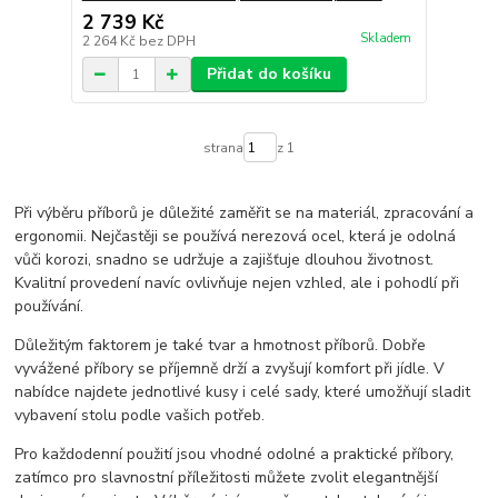
2 739 Kč
Skladem
2 264 Kč
bez DPH
Přidat do košíku
strana
z 1
Při výběru příborů je důležité zaměřit se na materiál, zpracování a
ergonomii. Nejčastěji se používá nerezová ocel, která je odolná
vůči korozi, snadno se udržuje a zajišťuje dlouhou životnost.
Kvalitní provedení navíc ovlivňuje nejen vzhled, ale i pohodlí při
používání.
Důležitým faktorem je také tvar a hmotnost příborů. Dobře
vyvážené příbory se příjemně drží a zvyšují komfort při jídle. V
nabídce najdete jednotlivé kusy i celé sady, které umožňují sladit
vybavení stolu podle vašich potřeb.
Pro každodenní použití jsou vhodné odolné a praktické příbory,
zatímco pro slavnostní příležitosti můžete zvolit elegantnější