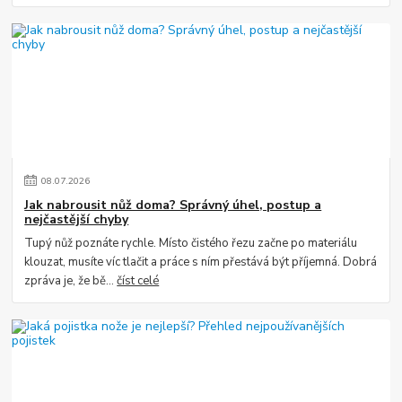
08
.
07
.
2026
Jak nabrousit nůž doma? Správný úhel, postup a
nejčastější chyby
Tupý nůž poznáte rychle. Místo čistého řezu začne po materiálu
klouzat, musíte víc tlačit a práce s ním přestává být příjemná. Dobrá
zpráva je, že bě...
číst celé