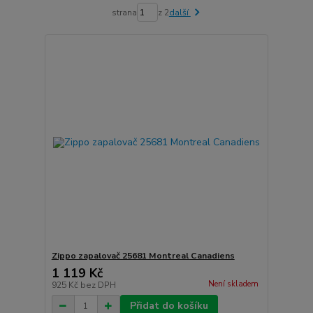
strana
z 2
další
Zippo zapalovač 25681 Montreal Canadiens
1 119 Kč
Není skladem
925 Kč
bez DPH
Přidat do košíku