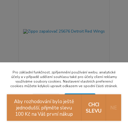
Pro základní funkčnost, zpříjemnění používání webu, analytické
účely a v případě udělení souhlasu také pro účely cílení reklamy
Zippo zapalovač 25676 Detroit Red Wings
využíváme soubory cookies. Nastavení vlastních preferencí
1 119 Kč
cookies můžete kdykoli upravit odkazem ve spodní části stránek.
Není skladem
925 Kč
bez DPH
Přidat do košíku
Souhlasím
Nastavení
Aby rozhodování bylo ještě
CHCI
jednodušší, přijměte slevu
NE
SLEVU
100 Kč na Váš první nákup
Souhlas můžete odmítnout
zde
.