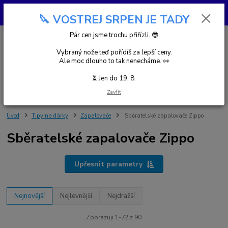
😎 SRPEN JSME TROCHU PŘIOSTŘILI 🔪 MRKŇETE NA VOSTREJ
🔪 VOSTREJ SRPEN JE TADY
SRPEN!
0
ks
Pár cen jsme trochu přiřízli. 😎
za
0,00 Kč
Vybraný nože teď pořídíš za lepší ceny.
Ale moc dlouho to tak nenecháme. 👀
Menu
⏳ Jen do 19. 8.
Hledat
Zavřít
Úvod
Tipy na dárky
Zapalovače
Sběratelské zapalovače Zippo
Sběratelské zapalovače Zippo
Upřesnit parametry
Nejnovější
Nejlevnější
Nejdražší
Zobrazuji 1-72 z 90