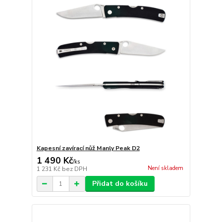
Kapesní zavírací nůž Manly Peak D2
1 490 Kč
/
ks
Není skladem
1 231 Kč
bez DPH
Přidat do košíku