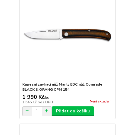
Kapesní zavírací nůž Manly EDC nůž Comrade
BLACK & ORANG CPM 154
1 990 Kč
/
ks
Není skladem
1 645 Kč
bez DPH
Přidat do košíku