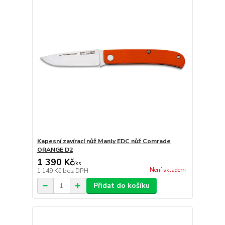
Kapesní zavírací nůž Manly EDC nůž Comrade
ORANGE D2
1 390 Kč
/
ks
Není skladem
1 149 Kč
bez DPH
Přidat do košíku