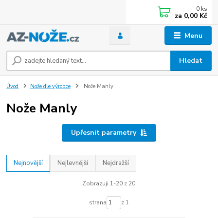
0
ks
za
0,00 Kč
Menu
Hledat
Úvod
Nože dle výrobce
Nože Manly
Nože Manly
Upřesnit parametry
Nejnovější
Nejlevnější
Nejdražší
Zobrazuji 1-20 z 20
strana
z 1