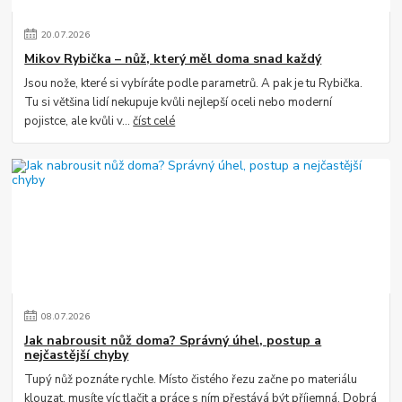
20
.
07
.
2026
Mikov Rybička – nůž, který měl doma snad každý
Jsou nože, které si vybíráte podle parametrů. A pak je tu Rybička.
Tu si většina lidí nekupuje kvůli nejlepší oceli nebo moderní
pojistce, ale kvůli v...
číst celé
08
.
07
.
2026
Jak nabrousit nůž doma? Správný úhel, postup a
nejčastější chyby
Tupý nůž poznáte rychle. Místo čistého řezu začne po materiálu
klouzat, musíte víc tlačit a práce s ním přestává být příjemná. Dobrá