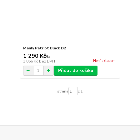
Manly Patriot Black D2
1 290 Kč
/
ks
Není skladem
1 066 Kč
bez DPH
Přidat do košíku
strana
z 1