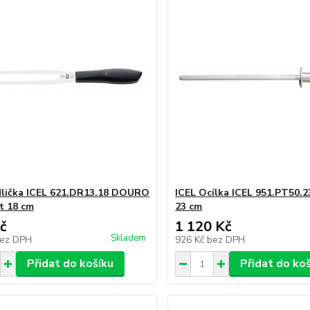
dlička ICEL 621.DR13.18 DOURO
ICEL Ocílka ICEL 951.PT50.23
t 18 cm
23 cm
č
1 120 Kč
Skladem
ez DPH
926 Kč
bez DPH
Přidat do košíku
Přidat do ko