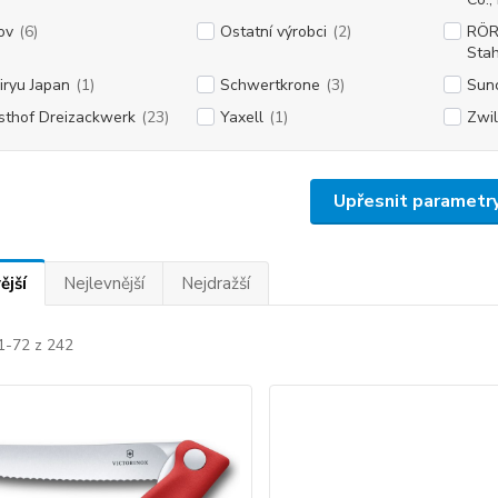
ov
(6)
Ostatní výrobci
(2)
RÖR 
Sta
iryu Japan
(1)
Schwertkrone
(3)
Sunc
thof Dreizackwerk
(23)
Yaxell
(1)
Zwil
Upřesnit parametr
ější
Nejlevnější
Nejdražší
1-72 z 242