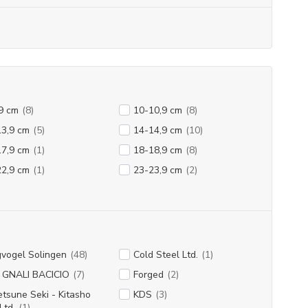
9 cm
(8)
10-10,9 cm
(8)
13,9 cm
(5)
14-14,9 cm
(10)
17,9 cm
(1)
18-18,9 cm
(8)
22,9 cm
(1)
23-23,9 cm
(2)
vogel Solingen
(48)
Cold Steel Ltd.
(1)
I GNALI BACICIO
(7)
Forged
(2)
tsune Seki - Kitasho
KDS
(3)
Ltd.
(1)