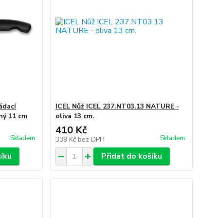
ádací
ICEL Nůž ICEL 237.NT03.13 NATURE -
ný 11 cm
oliva 13 cm.
410 Kč
Skladem
Skladem
339 Kč
bez DPH
šíku
Přidat do košíku