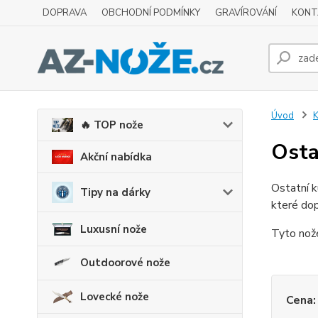
DOPRAVA
OBCHODNÍ PODMÍNKY
GRAVÍROVÁNÍ
KONT
Úvod
K
🔥 TOP nože
Osta
Akční nabídka
Ostatní k
Tipy na dárky
které dop
Luxusní nože
Tyto nože 
Outdoorové nože
Lovecké nože
Cena: