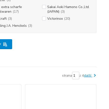
extra scharfe
Sakai Aoki Hamono Co.,Ltd.
hlwaren
(17)
(JAPAN)
(3)
raft
(3)
Victorinox
(20)
ling J.A. Henckels
(3)
y
strana
z 4
další