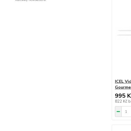
ICEL Vi
Gourme
995 K
822 Kč
b