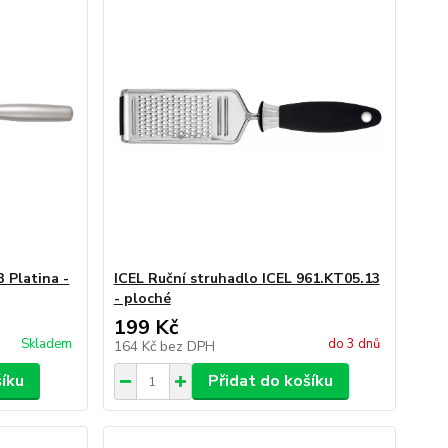
 Platina -
ICEL Ruční struhadlo ICEL 961.KT05.13
- ploché
199 Kč
Skladem
do 3 dnů
164 Kč
bez DPH
šíku
Přidat do košíku