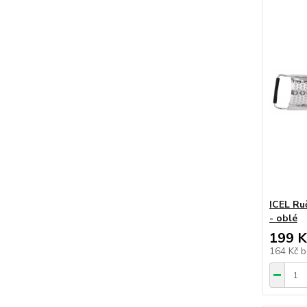
ICEL Ru
- oblé
199 K
164 Kč
b