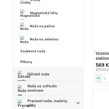
Magnetické lišty
Nože na pečivo
Nože na zeleninu
Zoubkaté nože
Victori
svačino
Příbory
569 K
470 Kč
b
Dětské nože
Nože se zvířecím
motivem
Pracovní nože, mačety,
pilky