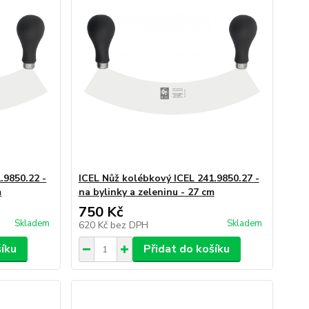
.9850.22 -
ICEL Nůž kolébkový ICEL 241.9850.27 -
m
na bylinky a zeleninu - 27 cm
750 Kč
Skladem
Skladem
620 Kč
bez DPH
šíku
Přidat do košíku