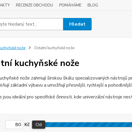
AKTY
RECENZE OBCHODU
POMÁHÁME
BLOG
Hledat
uchyňské nože
Ostatní kuchyňské nože
tní kuchyňské nože
uchyňské nože zahrnují širokou škálu specializovaných nástrojů pr
lňují základní výbavu a umožňují přesnější, rychlejší a pohodlnější 
jsou ideální pro specifické činnosti, kde univerzální nástroje nesta
Kč
Od