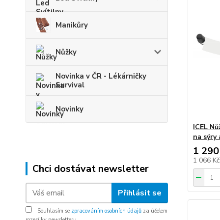
Manikůry
Nůžky
Novinka v ČR - Lékárničky
Survival
Novinky
ICEL Nů
na sýry 
1 290
1 066 K
Chci dostávat newsletter
Přihlásit se
Souhlasím se
zpracováním osobních údajů
za účelem
rozesílky newsletteru.