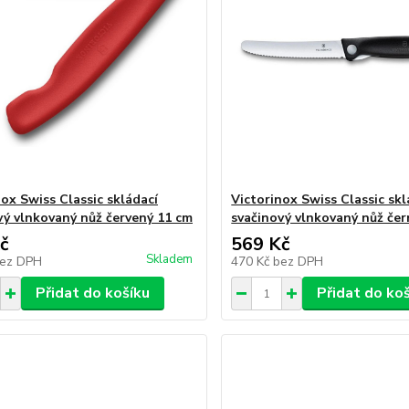
nox Swiss Classic skládací
Victorinox Swiss Classic skl
vý vlnkovaný nůž červený 11 cm
svačinový vlnkovaný nůž čer
č
569 Kč
Skladem
ez DPH
470 Kč
bez DPH
Přidat do košíku
Přidat do ko