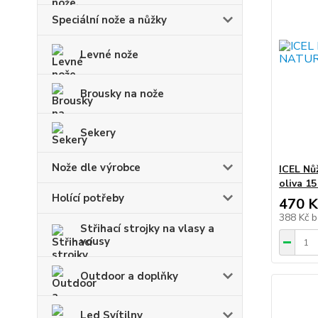
Speciální nože a nůžky
Levné nože
Brousky na nože
Sekery
Nože dle výrobce
ICEL Nů
oliva 15
Holící potřeby
470 K
388 Kč
b
Střihací strojky na vlasy a
vousy
Outdoor a doplňky
Led Svítilny