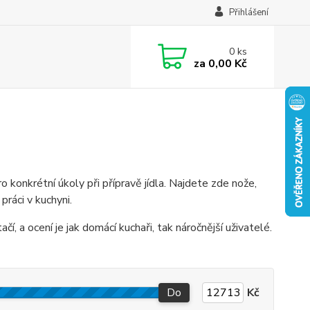
Přihlášení
0
ks
za
0,00 Kč
o konkrétní úkoly při přípravě jídla. Najdete zde nože,
práci v kuchyni.
čí, a ocení je jak domácí kuchaři, tak náročnější uživatelé.
Do
Kč