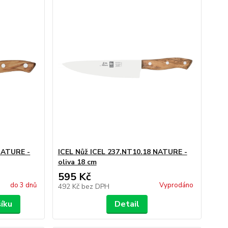
NATURE -
ICEL Nůž ICEL 237.NT10.18 NATURE -
oliva 18 cm
595 Kč
do 3 dnů
Vyprodáno
492 Kč
bez DPH
šíku
Detail