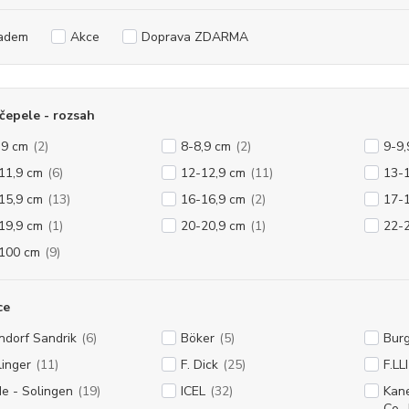
adem
Akce
Doprava ZDARMA
čepele - rozsah
,9 cm
(2)
8-8,9 cm
(2)
9-9,
11,9 cm
(6)
12-12,9 cm
(11)
13-
15,9 cm
(13)
16-16,9 cm
(2)
17-
19,9 cm
(1)
20-20,9 cm
(1)
22-
100 cm
(9)
ce
ndorf Sandrik
(6)
Böker
(5)
Burg
linger
(11)
F. Dick
(25)
F.LL
e - Solingen
(19)
ICEL
(32)
Kane
Co., 