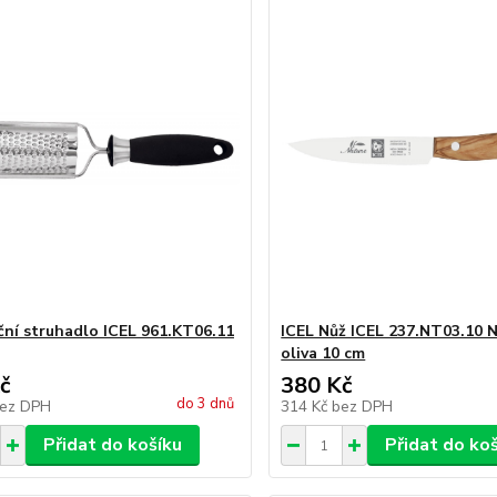
ční struhadlo ICEL 961.KT06.11
ICEL Nůž ICEL 237.NT03.10 
oliva 10 cm
č
380 Kč
do 3 dnů
ez DPH
314 Kč
bez DPH
Přidat do košíku
Přidat do ko