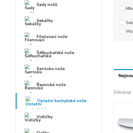
Sady nožů
Mik
Sekáčky
Sek
Wüs
Filetovací nože
Šéfkuchařské nože
Santoku nože
Nejnov
Řeznické nože
Zobrazuji 
Ostatní kuchyňské nože
Vidličky
Ocílky