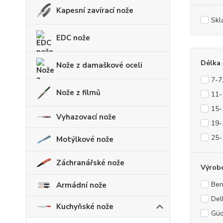
Kapesní zavírací nože
Skl
EDC nože
Délka 
Nože z damaškové oceli
7-7
Nože z filmů
11-
15-
Vyhazovací nože
19-
25-
Motýlkové nože
Záchranářské nože
Výrob
Ber
Armádní nože
Del
Kuchyňské nože
Güd