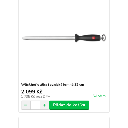
Wüsthof ocílka řeznická jemná 32 cm
2 099 Kč
Skladem
1 735 Kč
bez DPH
Přidat do košíku