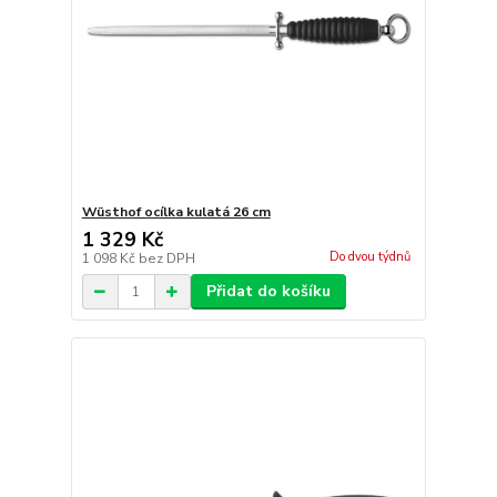
Wüsthof ocílka kulatá 26 cm
1 329 Kč
Do dvou týdnů
1 098 Kč
bez DPH
Přidat do košíku