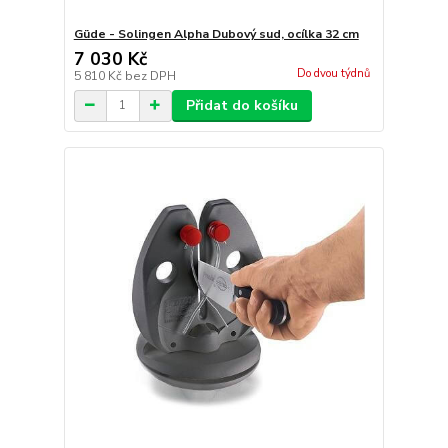
Güde - Solingen Alpha Dubový sud, ocílka 32 cm
7 030 Kč
Do dvou týdnů
5 810 Kč
bez DPH
Přidat do košíku