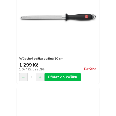
Wüsthof ocílka oválná 20 cm
1 299 Kč
Do týdne
1 074 Kč
bez DPH
Přidat do košíku