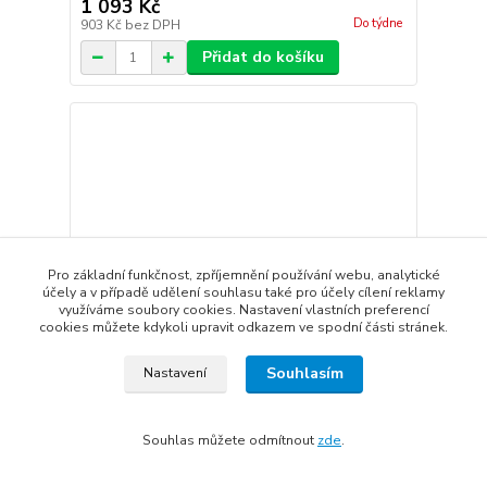
1 093 Kč
Do týdne
903 Kč
bez DPH
Přidat do košíku
Pro základní funkčnost, zpříjemnění používání webu, analytické
účely a v případě udělení souhlasu také pro účely cílení reklamy
využíváme soubory cookies. Nastavení vlastních preferencí
cookies můžete kdykoli upravit odkazem ve spodní části stránek.
Souhlasím
Nastavení
Souhlas můžete odmítnout
zde
.
Ocílka F. Dick Diamant 25 cm
2 076 Kč