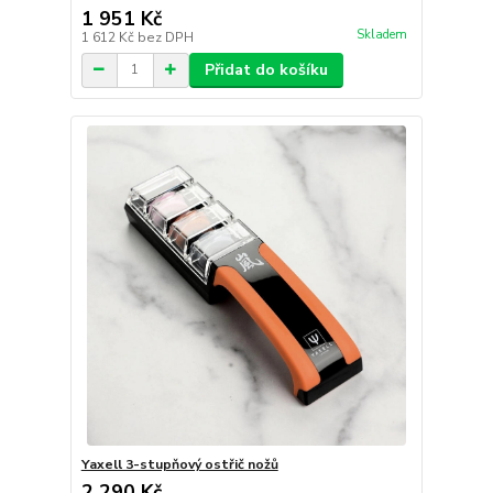
1 951 Kč
Skladem
1 612 Kč
bez DPH
Přidat do košíku
Yaxell 3-stupňový ostřič nožů
2 290 Kč