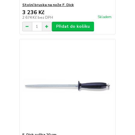
Stolní bruska na nože F. Dick
3 236 Kč
Skladem
2 674 Kč
bez DPH
Přidat do košíku
F. Dick ocílka 20 cm