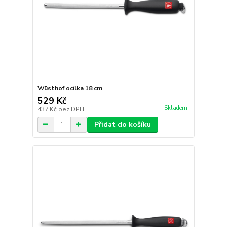
Wüsthof ocílka 18 cm
529 Kč
Skladem
437 Kč
bez DPH
Přidat do košíku