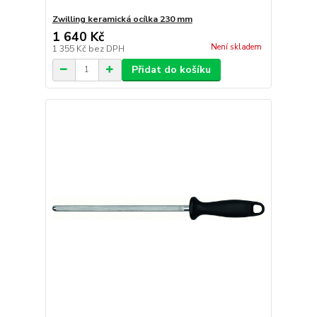
Zwilling keramická ocílka 230 mm
1 640 Kč
Není skladem
1 355 Kč
bez DPH
Přidat do košíku