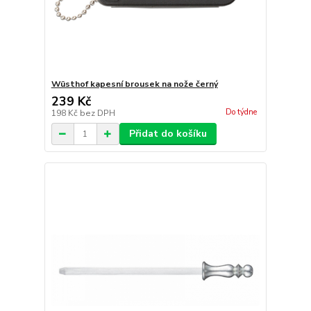
Wüsthof kapesní brousek na nože černý
239 Kč
Do týdne
198 Kč
bez DPH
Přidat do košíku