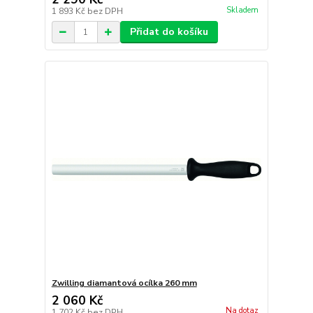
Skladem
1 893 Kč
bez DPH
Přidat do košíku
Zwilling diamantová ocílka 260 mm
2 060 Kč
Na dotaz
1 702 Kč
bez DPH