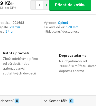
9 Kč
/
ks
Přidat do košíku
 Kč
bez DPH
roduktu:
001698
Výrobce:
Opinel
epele:
70 mm
Celková délka:
170 mm
st:
34 g
Hlídat cenu / dostupnost
Jistota pravosti
Doprava zdarma
Zboží odebíráme přímo
Na objednávky od
od výrobců, nebo
2000Kč si můžete užívat
autorizovaných
dopravu zdarma
spolehlivých dovozců
dnocení
0
Komentáře
0