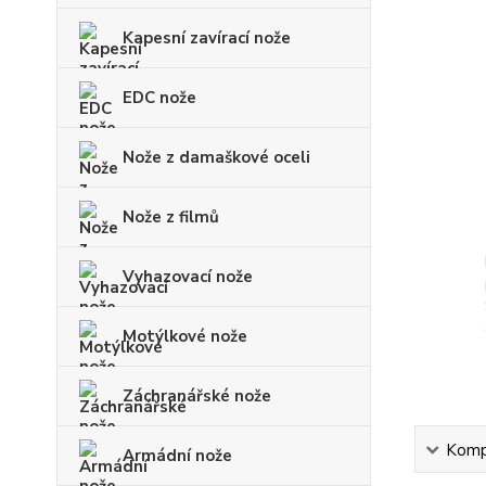
Kapesní zavírací nože
EDC nože
Nože z damaškové oceli
Nože z filmů
Vyhazovací nože
Motýlkové nože
Záchranářské nože
Kompl
Armádní nože