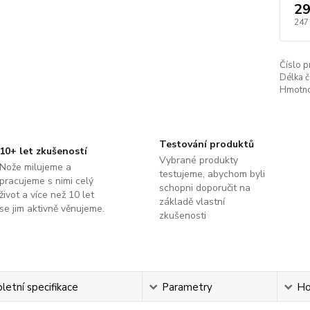
29
247
Číslo p
Délka č
Hmotno
Testování produktů
10+ let zkušeností
Vybrané produkty
Nože milujeme a
testujeme, abychom byli
pracujeme s nimi celý
schopni doporučit na
život a více než 10 let
základě vlastní
se jim aktivně věnujeme.
zkušenosti
etní specifikace
Parametry
Ho