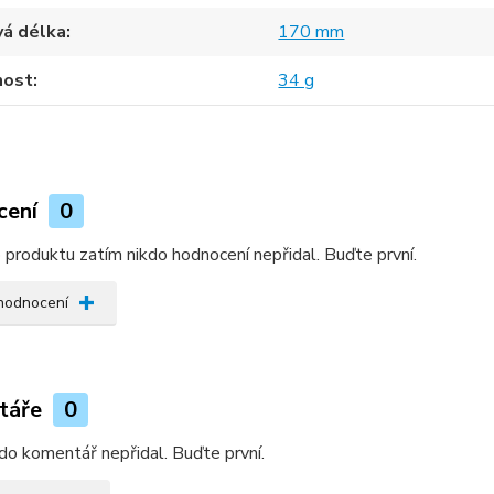
vá délka
170 mm
ost
34 g
cení
0
produktu zatím nikdo hodnocení nepřidal. Buďte první.
 hodnocení
táře
0
do komentář nepřidal. Buďte první.