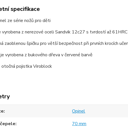
tní specifikace
nel ze série nožů pro děti
e vyrobena z nerezové oceli Sandvik 12c27 s tvrdostí až 61HRC
á zaoblenou špičku pro větší bezpečnost při prvních krocích uče
 je vyrobena z bukového dřeva v červené barvě
á otočná pojistka Viroblock
etry
ce
Opinel
 čepele
70 mm