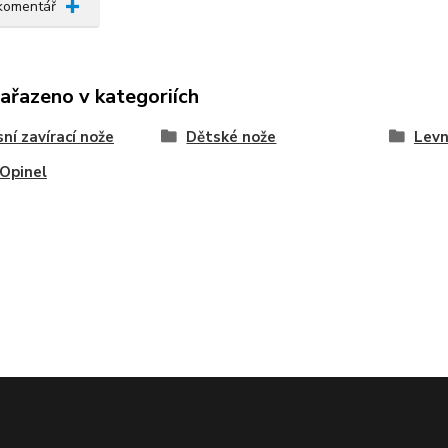
 komentář
zařazeno v kategoriích
ní zavírací nože
Dětské nože
Levn
Opinel