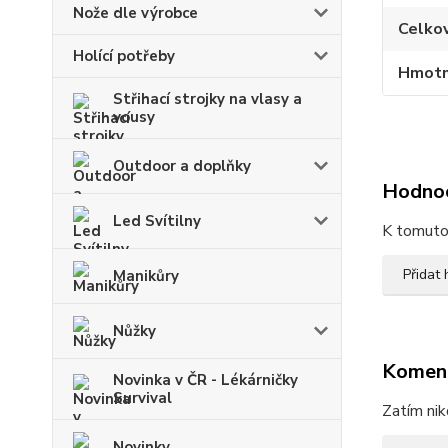
Nože dle výrobce
Celko
Holící potřeby
Hmotn
Střihací strojky na vlasy a
vousy
Outdoor a doplňky
Hodno
Led Svítilny
K tomuto 
Přidat
Manikůry
Nůžky
Komen
Novinka v ČR - Lékárničky
Survival
Zatím nik
Novinky