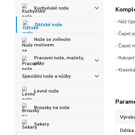
Kuchyňské nože
Komple
- Nůž Opi
Dětské nože
- Čepel j
Nože se zvířecím
motivem
- Čepel m
- Rukojeť
Pracovní nože, mačety,
pilky
- Klasick
Speciální nože a nůžky
Levné nože
Param
Brousky na nože
Výrob
Sekery
Délka