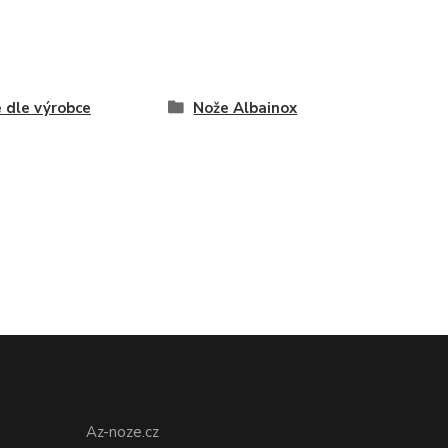
 dle výrobce
Nože Albainox
Az-noze.cz