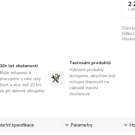
2 
1 8
Číslo p
Délka č
Hmotno
Testování produktů
10+ let zkušeností
Vybrané produkty
Nože milujeme a
testujeme, abychom byli
pracujeme s nimi celý
schopni doporučit na
život a více než 10 let
základě vlastní
se jim aktivně věnujeme.
zkušenosti
etní specifikace
Parametry
Ho