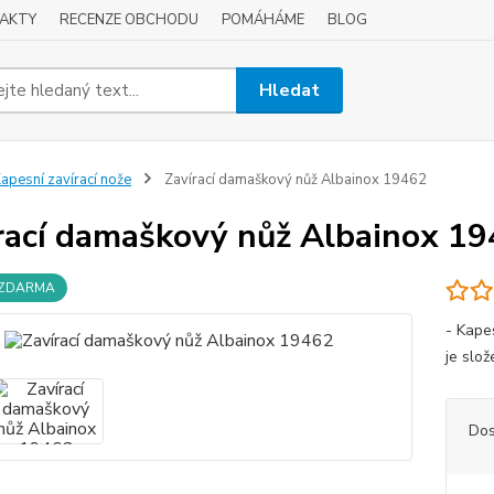
AKTY
RECENZE OBCHODU
POMÁHÁME
BLOG
Hledat
apesní zavírací nože
Zavírací damaškový nůž Albainox 19462
rací damaškový nůž Albainox 1
 ZDARMA
- Kape
je slož
Dos