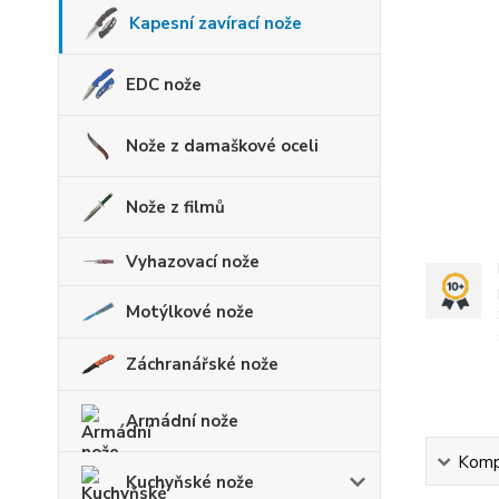
Kapesní zavírací nože
EDC nože
Nože z damaškové oceli
Nože z filmů
Vyhazovací nože
Motýlkové nože
Záchranářské nože
Armádní nože
Kompl
Kuchyňské nože