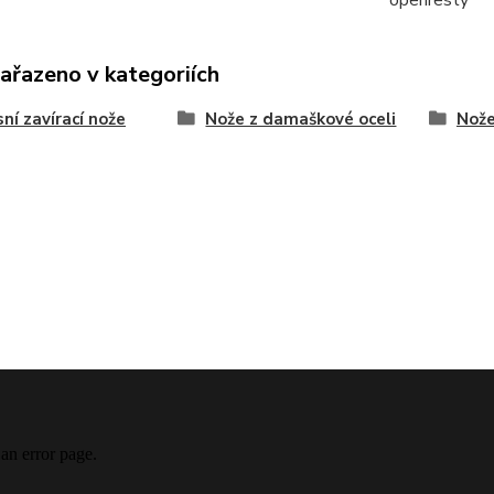
openresty
zařazeno v kategoriích
ní zavírací nože
Nože z damaškové oceli
Nože