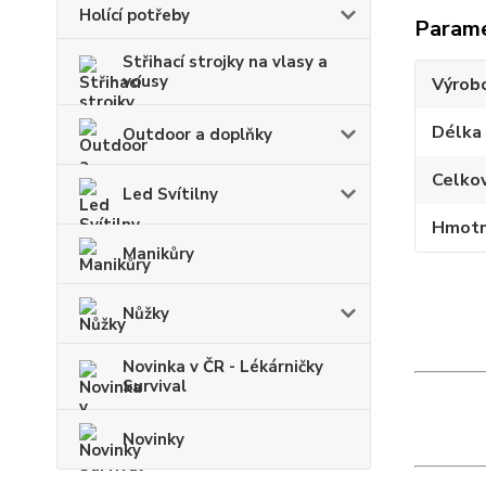
Holící potřeby
Param
Střihací strojky na vlasy a
vousy
Výrob
Délka
Outdoor a doplňky
Celko
Led Svítilny
Hmotn
Manikůry
Nůžky
Novinka v ČR - Lékárničky
Survival
Novinky