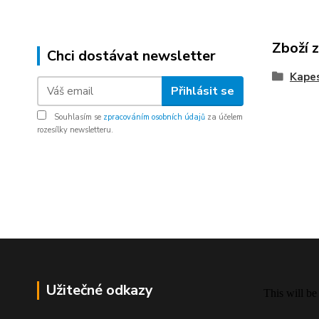
Zboží 
Chci dostávat newsletter
Kapes
Přihlásit se
Souhlasím se
zpracováním osobních údajů
za účelem
rozesílky newsletteru.
Užitečné odkazy