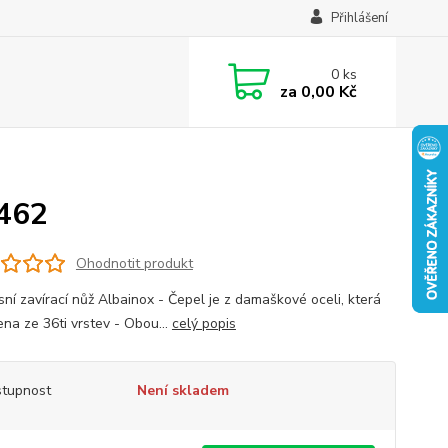
Přihlášení
0
ks
za
0,00 Kč
9462
Ohodnotit produkt
sní zavírací nůž Albainox - Čepel je z damaškové oceli, která
ena ze 36ti vrstev - Obou...
celý popis
tupnost
Není skladem