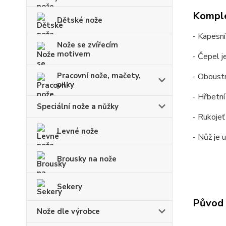
Komple
Dětské nože
- Kapesní
Nože se zvířecím
motivem
- Čepel j
Pracovní nože, mačety,
- Oboustr
pilky
- Hřbetní
Speciální nože a nůžky
- Rukojeť
Levné nože
- Nůž je 
Brousky na nože
Sekery
Původ 
Nože dle výrobce