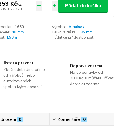
253 Kč
/
ks
Přidat do košíku
62 Kč
bez DPH
roduktu:
1660
Výrobce:
Albainox
epele:
80 mm
Celková délka:
195 mm
st:
150 g
Hlídat cenu / dostupnost
Jistota pravosti
Doprava zdarma
Zboží odebíráme přímo
Na objednávky od
od výrobců, nebo
2000Kč si můžete užívat
autorizovaných
dopravu zdarma
spolehlivých dovozců
dnocení
0
Komentáře
0