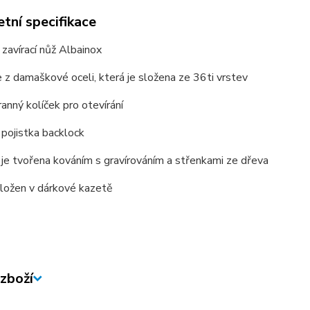
tní specifikace
 zavírací nůž Albainox
e z damaškové oceli, která je složena ze 36ti vrstev
anný kolíček pro otevírání
 pojistka backlock
 je tvořena kováním s gravírováním a střenkami ze dřeva
uložen v dárkové kazetě
zboží