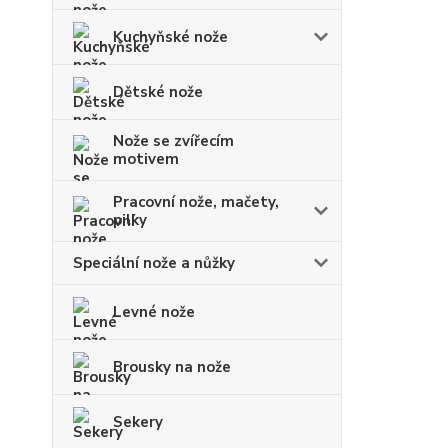
Kuchyňské nože
Dětské nože
Nože se zvířecím
motivem
Pracovní nože, mačety,
pilky
Speciální nože a nůžky
Levné nože
Brousky na nože
Sekery