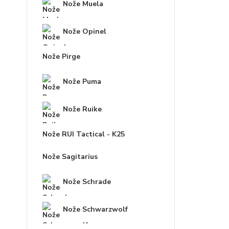
Nože Muela
Nože Opinel
Nože Pirge
Nože Puma
Nože Ruike
Nože RUI Tactical - K25
Nože Sagitarius
Nože Schrade
Nože Schwarzwolf