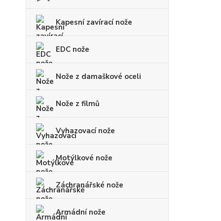
Kapesní zavírací nože
EDC nože
Nože z damaškové oceli
Nože z filmů
Vyhazovací nože
Motýlkové nože
Záchranářské nože
Armádní nože