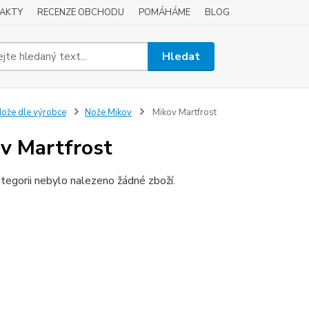
AKTY
RECENZE OBCHODU
POMÁHÁME
BLOG
Hledat
ože dle výrobce
Nože Mikov
Mikov Martfrost
v Martfrost
tegorii nebylo nalezeno žádné zboží.