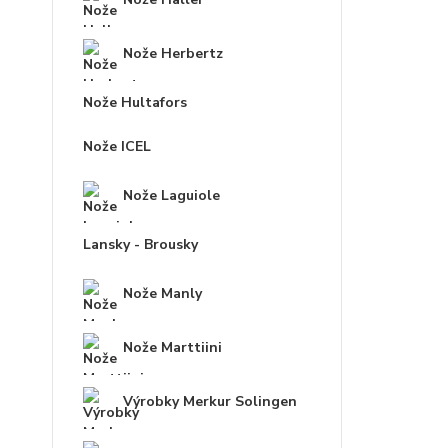
Nože Herbertz
Nože Hultafors
Nože ICEL
Nože Laguiole
Lansky - Brousky
Nože Manly
Nože Marttiini
Výrobky Merkur Solingen