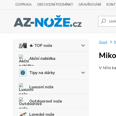
DOPRAVA
OBCHODNÍ PODMÍNKY
GRAVÍROVÁNÍ
KONT
Úvod
N
🔥 TOP nože
Miko
Akční nabídka
V této ka
Tipy na dárky
Luxusní nože
Outdoorové nože
Lovecké nože