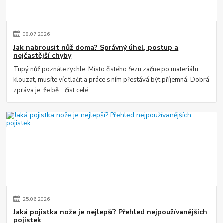
08
.
07
.
2026
Jak nabrousit nůž doma? Správný úhel, postup a
nejčastější chyby
Tupý nůž poznáte rychle. Místo čistého řezu začne po materiálu
klouzat, musíte víc tlačit a práce s ním přestává být příjemná. Dobrá
zpráva je, že bě...
číst celé
25
.
06
.
2026
Jaká pojistka nože je nejlepší? Přehled nejpoužívanějších
pojistek