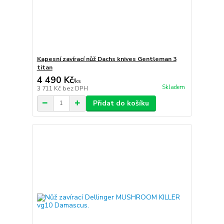
Kapesní zavírací nůž Dachs knives Gentleman 3
titan
4 490 Kč
/
ks
Skladem
3 711 Kč
bez DPH
Přidat do košíku