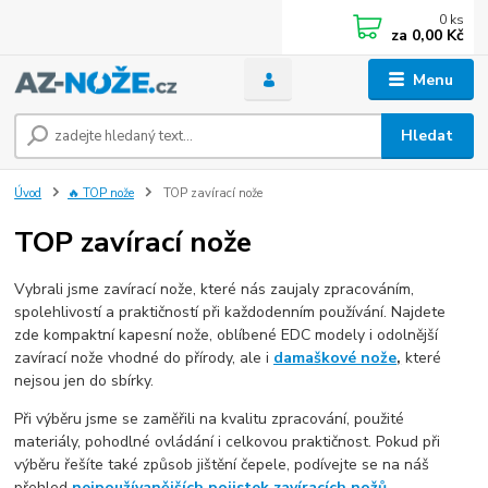
0
ks
za
0,00 Kč
Menu
Hledat
Úvod
🔥 TOP nože
TOP zavírací nože
TOP zavírací nože
Vybrali jsme zavírací nože, které nás zaujaly zpracováním,
spolehlivostí a praktičností při každodenním používání. Najdete
zde kompaktní kapesní nože, oblíbené EDC modely i odolnější
zavírací nože vhodné do přírody, ale i
damaškové nože
,
které
nejsou jen do sbírky.
Při výběru jsme se zaměřili na kvalitu zpracování, použité
materiály, pohodlné ovládání i celkovou praktičnost. Pokud při
výběru řešíte také způsob jištění čepele, podívejte se na náš
přehled
nejpoužívanějších pojistek zavíracích nožů
.