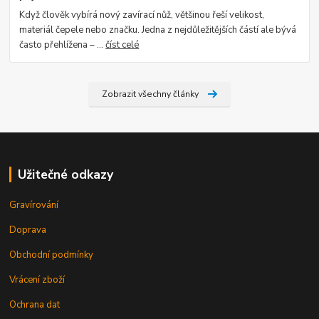
Když člověk vybírá nový zavírací nůž, většinou řeší velikost,
materiál čepele nebo značku. Jedna z nejdůležitějších částí ale bývá
často přehlížena – ...
číst celé
Zobrazit všechny články
Užitečné odkazy
Gravírování
Doprava
Obchodní podmínky
Vrácení zboží
Ochrana dat