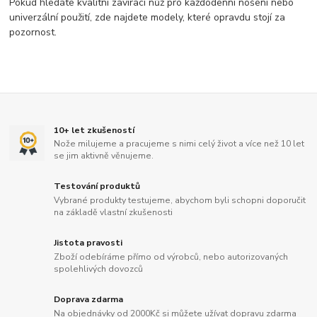
Pokud hledáte kvalitní zavírací nůž pro každodenní nošení nebo
univerzální použití, zde najdete modely, které opravdu stojí za
pozornost.
10+ let zkušeností
Nože milujeme a pracujeme s nimi celý život a více než 10 let
se jim aktivně věnujeme.
Testování produktů
Vybrané produkty testujeme, abychom byli schopni doporučit
na základě vlastní zkušenosti
Jistota pravosti
Zboží odebíráme přímo od výrobců, nebo autorizovaných
spolehlivých dovozců
Doprava zdarma
Na objednávky od 2000Kč si můžete užívat dopravu zdarma