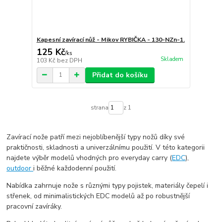
Kapesní zavírací nůž - Mikov RYBIČKA - 130-NZn-1.
125 Kč
/
ks
Skladem
103 Kč
bez DPH
Přidat do košíku
strana
z 1
Zavírací nože patří mezi nejoblíbenější typy nožů díky své
praktičnosti, skladnosti a univerzálnímu použití. V této kategorii
najdete výběr modelů vhodných pro everyday carry (
EDC
),
outdoor
i běžné každodenní použití.
Nabídka zahrnuje nože s různými typy pojistek, materiály čepelí i
střenek, od minimalistických EDC modelů až po robustnější
pracovní zavíráky.