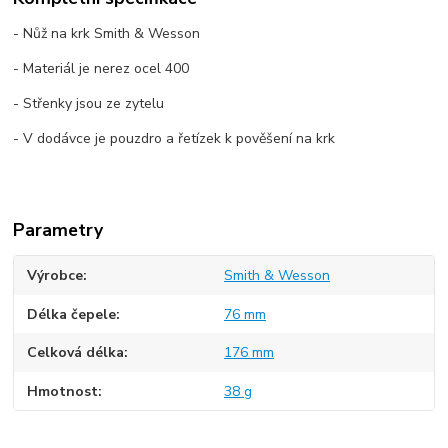
- Nůž na krk Smith & Wesson
- Materiál je nerez ocel 400
- Střenky jsou ze zytelu
- V dodávce je pouzdro a řetízek k pověšení na krk
Parametry
Výrobce
Smith & Wesson
Délka čepele
76 mm
Celková délka
176 mm
Hmotnost
38 g