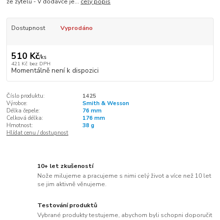
ze zytelu - V dodávce je...
celý popis
Dostupnost
Vyprodáno
510 Kč
/
ks
421 Kč
bez DPH
Momentálně není k dispozici
Číslo produktu:
1425
Výrobce:
Smith & Wesson
Délka čepele:
76 mm
Celková délka:
176 mm
Hmotnost:
38 g
Hlídat cenu / dostupnost
10+ let zkušeností
Nože milujeme a pracujeme s nimi celý život a více než 10 let
se jim aktivně věnujeme.
Testování produktů
Vybrané produkty testujeme, abychom byli schopni doporučit