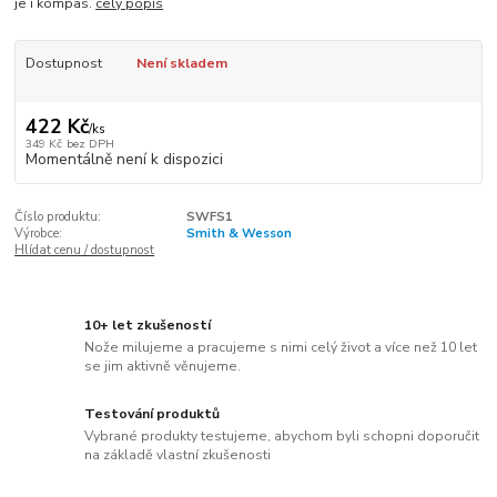
je i kompas.
celý popis
Dostupnost
Není skladem
422 Kč
/
ks
349 Kč
bez DPH
Momentálně není k dispozici
Číslo produktu:
SWFS1
Výrobce:
Smith & Wesson
Hlídat cenu / dostupnost
10+ let zkušeností
Nože milujeme a pracujeme s nimi celý život a více než 10 let
se jim aktivně věnujeme.
Testování produktů
Vybrané produkty testujeme, abychom byli schopni doporučit
na základě vlastní zkušenosti