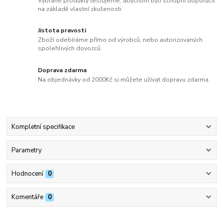
Vybrané produkty testujeme, abychom byli schopni doporučit
na základě vlastní zkušenosti
Jistota pravosti
Zboží odebíráme přímo od výrobců, nebo autorizovaných
spolehlivých dovozců
Doprava zdarma
Na objednávky od 2000Kč si můžete užívat dopravu zdarma
Kompletní specifikace
Parametry
Hodnocení
0
Komentáře
0