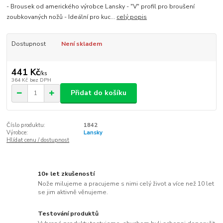
- Brousek od amerického výrobce Lansky - "V" profil pro broušení
zoubkovaných nožů - Ideální pro kuc...
celý popis
Dostupnost
Není skladem
441 Kč
/
ks
364 Kč
bez DPH
Přidat do košíku
Číslo produktu:
1842
Výrobce:
Lansky
Hlídat cenu / dostupnost
10+ let zkušeností
Nože milujeme a pracujeme s nimi celý život a více než 10 let
se jim aktivně věnujeme.
Testování produktů