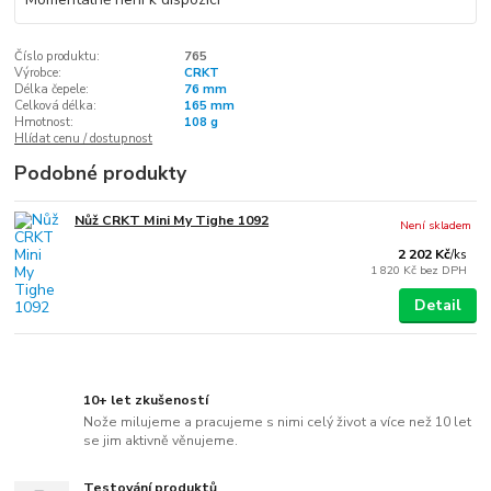
Číslo produktu:
765
Výrobce:
CRKT
Délka čepele:
76 mm
Celková délka:
165 mm
Hmotnost:
108 g
Hlídat cenu / dostupnost
Podobné produkty
Nůž CRKT Mini My Tighe 1092
Není skladem
2 202 Kč
/
ks
1 820 Kč
bez DPH
Detail
10+ let zkušeností
Nože milujeme a pracujeme s nimi celý život a více než 10 let
se jim aktivně věnujeme.
Testování produktů