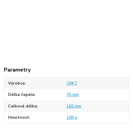
Parametry
Výrobce
CRKT
Délka čepele
76 mm
Celková délka
165 mm
Hmotnost
108 g