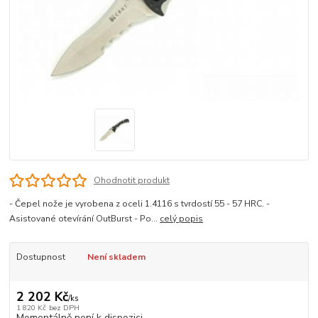
Ohodnotit produkt
- Čepel nože je vyrobena z oceli 1.4116 s tvrdostí 55 - 57 HRC. -
Asistované otevírání OutBurst - Po...
celý popis
Dostupnost
Není skladem
2 202 Kč
/
ks
1 820 Kč
bez DPH
Momentálně není k dispozici