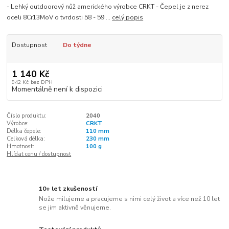
- Lehký outdoorový nůž amerického výrobce CRKT - Čepel je z nerez
oceli 8Cr13MoV o tvrdosti 58 - 59 ...
celý popis
Dostupnost
Do týdne
1 140 Kč
942 Kč
bez DPH
Momentálně není k dispozici
Číslo produktu:
2040
Výrobce:
CRKT
Délka čepele:
110 mm
Celková délka:
230 mm
Hmotnost:
100 g
Hlídat cenu / dostupnost
10+ let zkušeností
Nože milujeme a pracujeme s nimi celý život a více než 10 let
se jim aktivně věnujeme.