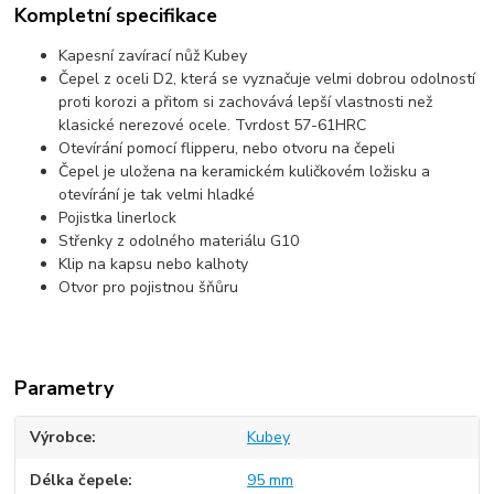
Kompletní specifikace
Kapesní zavírací nůž Kubey
Čepel z oceli D2, která se vyznačuje velmi dobrou odolností
proti korozi a přitom si zachovává lepší vlastnosti než
klasické nerezové ocele. Tvrdost 57-61HRC
Otevírání pomocí flipperu, nebo otvoru na čepeli
Čepel je uložena na keramickém kuličkovém ložisku a
otevírání je tak velmi hladké
Pojistka linerlock
Střenky z odolného materiálu G10
Klip na kapsu nebo kalhoty
Otvor pro pojistnou šňůru
Parametry
Výrobce
Kubey
Délka čepele
95 mm