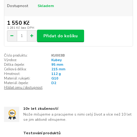
Dostupnost
Skladem
1 550 Kč
1 281 Kč
bez DPH
Přidat do košíku
Číslo produktu:
KU003B
Výrobce:
Kubey
Délka čepele:
95 mm
Celková délka:
215 mm
Hmotnost:
112 g
Materiál rukojeti:
G10
Materiál čepele:
D2
Hlídat cenu / dostupnost
10+ let zkušeností
Nože milujeme a pracujeme s nimi celý život a více než 10 let
se jim aktivně věnujeme.
Testování produktů