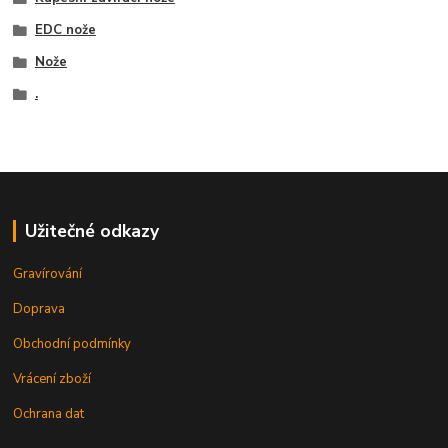
EDC nože
Nože
.
Užitečné odkazy
Gravírování
Doprava
Obchodní podmínky
Vrácení zboží
Ochrana dat