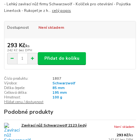
- Lehký zavírací nůž firmy Schwarzwolf - Kolíček pro otevírání - Pojistka
Linerlock - Rukojeť je z h...
celý popis
Dostupnost
Není skladem
293 Kč
/
ks
242 Kč
bez DPH
Přidat do košíku
Číslo produktu:
1807
Výrobce:
Schwarzwolf
Délka čepele:
85 mm
Celková délka:
195 mm
Hmotnost:
100 g
Hlídat cenu / dostupnost
Podobné produkty
Zavírací nůž Schwarzwolf 2123 šedý
Není skladem
293 Kč
/
ks
242 Kč
bez DPH