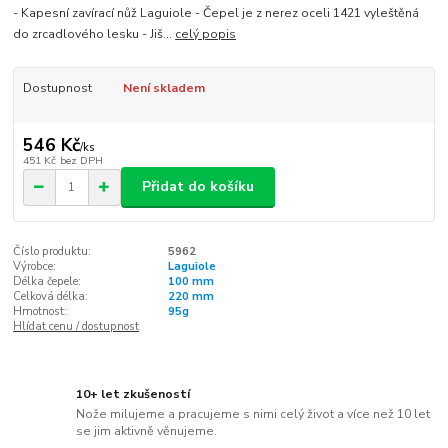
- Kapesní zavírací nůž Laguiole - Čepel je z nerez oceli 1421 vyleštěná
do zrcadlového lesku - Jiš...
celý popis
Dostupnost
Není skladem
546 Kč
/
ks
451 Kč
bez DPH
Přidat do košíku
Číslo produktu:
5962
Výrobce:
Laguiole
Délka čepele:
100 mm
Celková délka:
220 mm
Hmotnost:
95g
Hlídat cenu / dostupnost
10+ let zkušeností
Nože milujeme a pracujeme s nimi celý život a více než 10 let
se jim aktivně věnujeme.