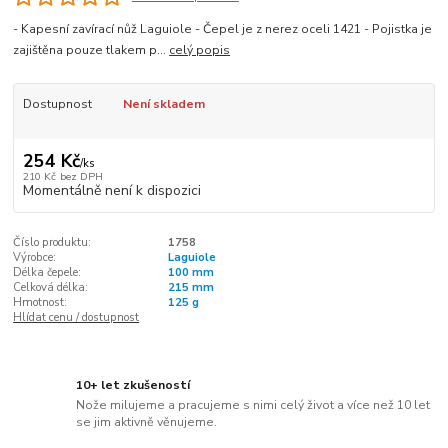
- Kapesní zavírací nůž Laguiole - Čepel je z nerez oceli 1421 - Pojistka je
zajištěna pouze tlakem p...
celý popis
Dostupnost
Není skladem
254 Kč
/
ks
210 Kč
bez DPH
Momentálně není k dispozici
Číslo produktu:
1758
Výrobce:
Laguiole
Délka čepele:
100 mm
Celková délka:
215 mm
Hmotnost:
125 g
Hlídat cenu / dostupnost
10+ let zkušeností
Nože milujeme a pracujeme s nimi celý život a více než 10 let
se jim aktivně věnujeme.